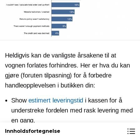
Heldigvis kan de vanligste årsakene til at
vognen forlates forhindres. Her er hva du kan
gjøre (foruten tilpasning) for å forbedre
handleopplevelsen i butikken din:
Show
estimert leveringstid
i kassen for å
understreke fordelen med rask levering med
en gang.
Innholdsfortegnelse
Legg til flere fraktalternativer slik at kundene