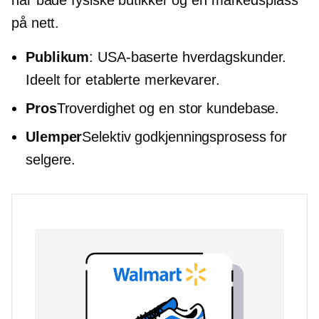
har både fysiske butikker og en markedsplass
på nett.
Publikum
:
USA-baserte
hverdagskunder.
Ideelt for etablerte merkevarer.
Pros
Troverdighet og en stor kundebase.
Ulemper
Selektiv godkjenningsprosess for
selgere.