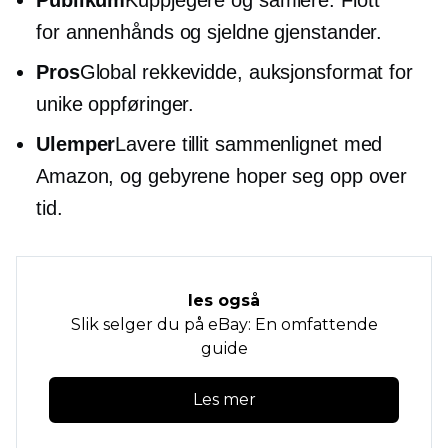
Publikum
Kuppjegere og samlere. Flott
for
annenhånds
og sjeldne gjenstander.
Pros
Global rekkevidde, auksjonsformat for
unike oppføringer.
Ulemper
Lavere tillit sammenlignet med
Amazon, og gebyrene hoper seg opp over
tid.
les også
Slik selger du på eBay: En omfattende
guide
Les mer