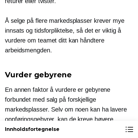
returer eller tvister.
Å selge på flere markedsplasser krever mye
innsats og tidsforpliktelse, så det er viktig å
vurdere om teamet ditt kan håndtere
arbeidsmengden.
Vurder gebyrene
En annen faktor å vurdere er gebyrene
forbundet med salg på forskjellige
markedsplasser. Selv om noen kan ha lavere
oppføringsgebyrer, kan de kreve høyere
provisjonssatser per salg. Det er viktig å veie
Innholdsfortegnelse