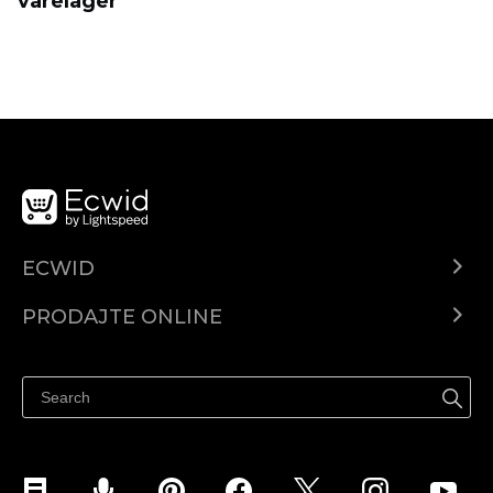
varelager
ECWID
Centar za pomoć
PRODAJTE ONLINE
Prodaj na Instagramu