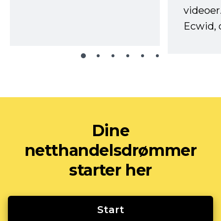
videoer
Ecwid, 
Dine
netthandelsdrømmer
starter her
Start