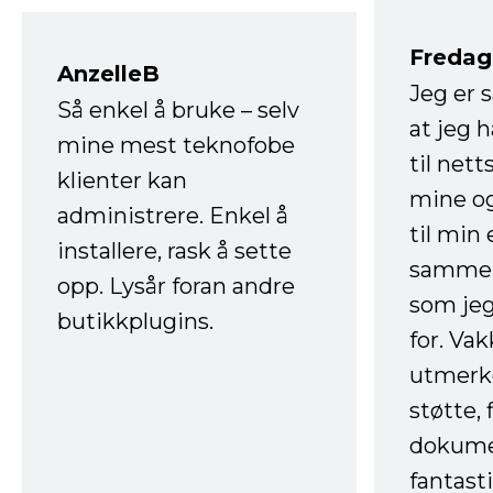
Fredag 
AnzelleB
Jeg er 
Så enkel å bruke – selv
at jeg 
mine mest teknofobe
til net
klienter kan
mine og
administrere. Enkel å
til min
installere, rask å sette
sammen
opp. Lysår foran andre
som jeg
butikkplugins.
for. Va
utmerke
støtte, 
dokume
fantast