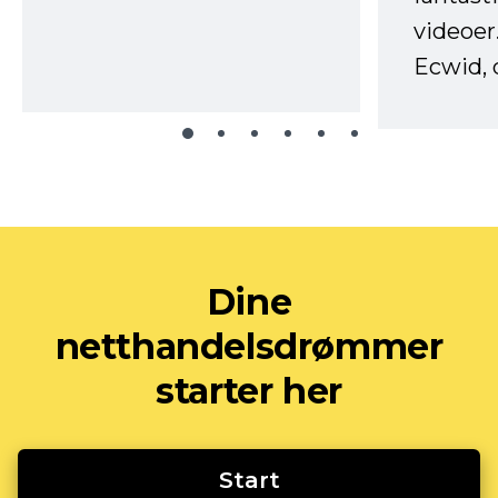
videoer
Ecwid, 
Dine
netthandelsdrømmer
starter her
Start