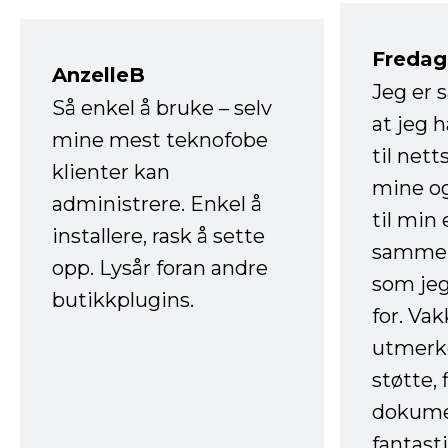
Fredag 
AnzelleB
Jeg er 
Så enkel å bruke – selv
at jeg 
mine mest teknofobe
til net
klienter kan
mine og
administrere. Enkel å
til min
installere, rask å sette
sammen
opp. Lysår foran andre
som jeg
butikkplugins.
for. Va
utmerke
støtte, 
dokume
fantast