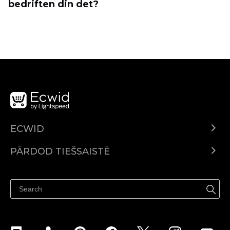
bedriften din det?
ECWID
Ecwid.com
PĀRDOD TIEŠSAISTĒ
Izcenojumi
Pārdod visur
Palīdzības centrs
Pārdod Facebook
Pārdod Instagram