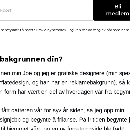
Bli 
medlem
 samtykker i å motta Ecwid nyhetsbrev. Jeg kan melde meg av når som helst.
 bakgrunnen din?
en min Joe og jeg er grafiske designere (min spesi
rflatedesign, og han har en reklamebakgrunn), så k
en form har vært en del av hverdagen vår fra begyn
 fått datteren vår for syv år siden, sa jeg opp min
signjobb og begynte å frilanse. På fritiden begynte 
til hjemmet vårt, og en ny forretningsidé ble født!