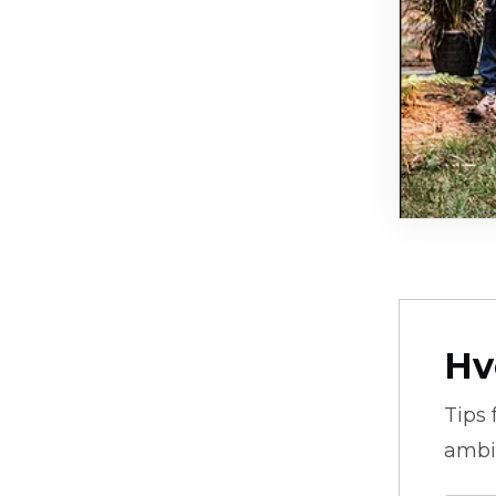
Hv
Tips 
ambi