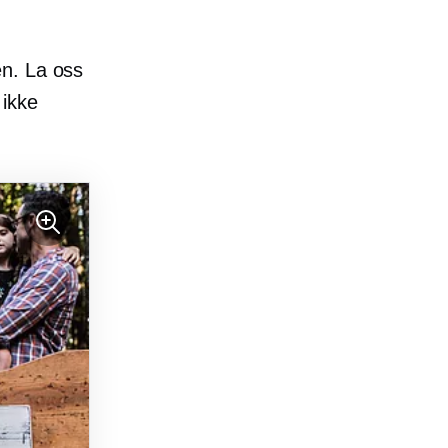
en. La oss
 ikke