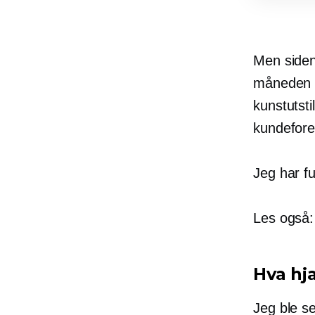
Men siden
måneden i 
kunstutsti
kundefore
Jeg har fu
Les også
Hva hja
Jeg ble s