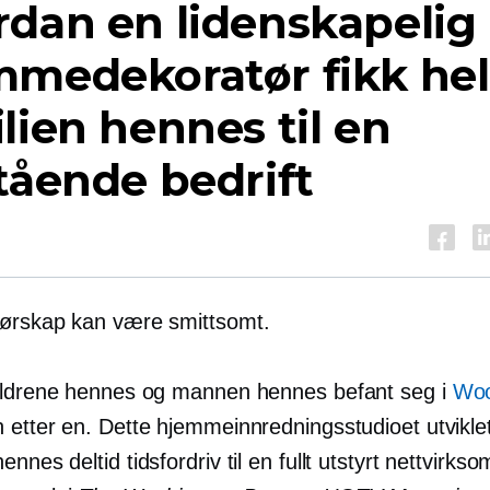
dan en lidenskapelig
mmedekoratør fikk he
lien hennes til en
tående bedrift
ørskap kan være smittsomt.
eldrene hennes og mannen hennes befant seg i
Woo
 etter en. Dette hjemmeinnredningsstudioet utviklet
 hennes
deltid
tidsfordriv til en fullt utstyrt nettvirk