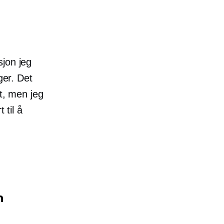
sjon jeg
ger. Det
lt, men jeg
 til å
n