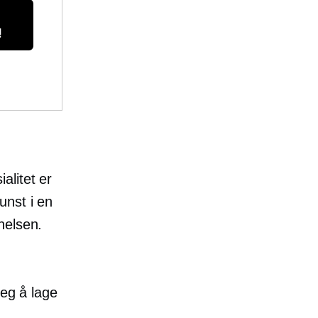
!
alitet er
unst i en
nelsen.
jeg å lage