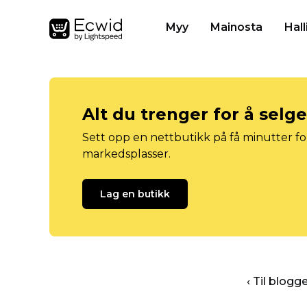
Myy
Mainosta
Hall
Alt du trenger for å selg
Sett opp en nettbutikk på få minutter for
markedsplasser.
Lag en butikk
‹ Til blog