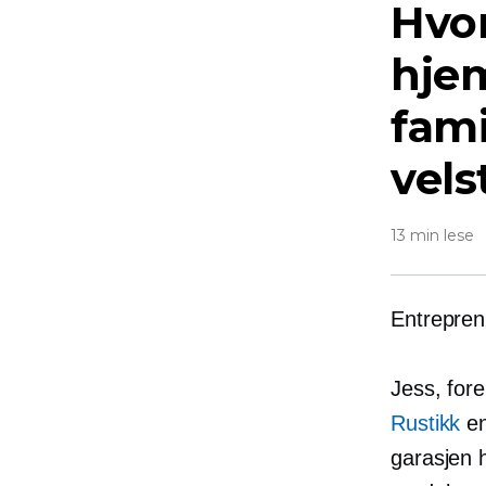
Hvor
hje
fami
vels
13 min lese
Entrepren
Jess, for
Rustikk
en
garasjen