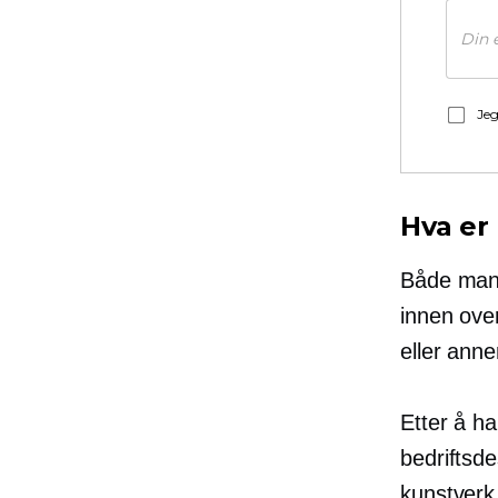
Jeg
Hva er
Både mann
innen ove
eller ann
Etter å ha
bedriftsde
kunstverk 