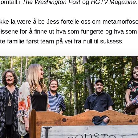
 omtalt i
The Washington Post
og
HGTV Magazine
.
ikke la være å be Jess fortelle oss om metamorfos
lissene for å finne ut hva som fungerte og hva som
tte
familie først
team på vei fra null til suksess.