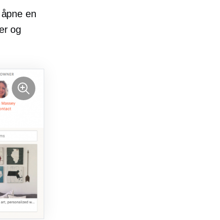
å åpne en
ker og