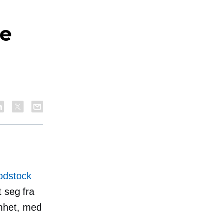
le
dstock
 seg fra
somhet, med