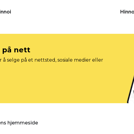
innoi
Hinno
e på nett
 å selge på et nettsted, sosiale medier eller
gens hjemmeside