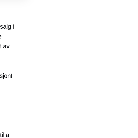
salg i
e
t av
sjon!
til å