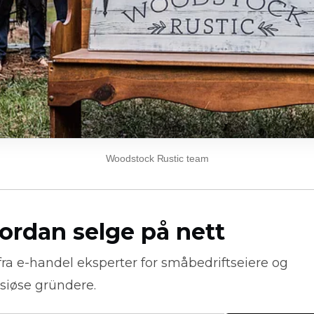
Woodstock Rustic team
ordan selge på nett
fra
e-handel
eksperter for småbedriftseiere og
siøse gründere.