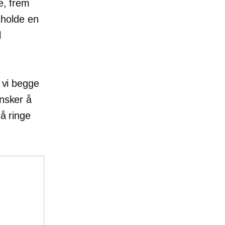
e, frem
ttholde en
l
r vi begge
ønsker å
 å ringe