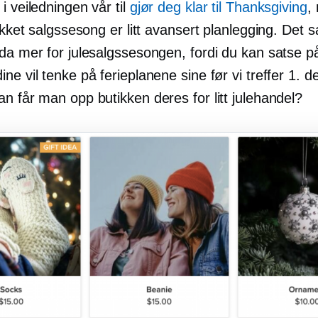
i veiledningen vår til
gjør deg klar til Thanksgiving
,
lykket salgssesong er litt avansert planlegging. Det
nda mer for julesalgssesongen, fordi du kan satse p
ne vil tenke på ferieplanene sine før vi treffer 1. 
n får man opp butikken deres for litt julehandel?