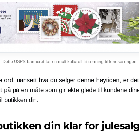
Dette USPS-banneret tar en multikulturell tilnærming til feriesesongen
 ord, uansett hva du selger denne høytiden, er de
et på på en måte som gir ekte glede til kundene din
il butikken din.
butikken din klar for julesal