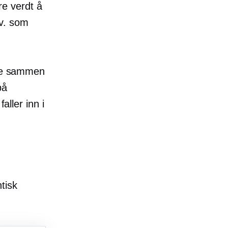
e verdt å
sv. som
ære sammen
på
aller inn i
tisk