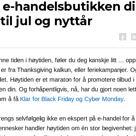
 e-handelsbutikken d
 til jul og nyttår
ne tiden i høytiden, føler du deg kanskje litt ... opp
er fra Thanksgiving kalkun, eller feriekampanjer. O
et. Høytiden er et maraton for å promotere tilbud i
en din. Og forhåpentligvis, nå, har du gjort noen let
om å få
Klar for Black Friday og Cyber ​​Monday
.
engs selvfølgelig ikke en ekspert på e-handel for å v
nesker handler høytiden om én stor begivenhet: j