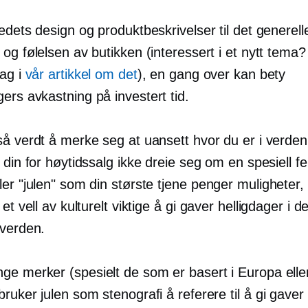
edets design og produktbeskrivelser til det generell
og følelsen av butikken (interessert i et nytt tema?
lag i
vår artikkel om det
), en gang over kan bety
gers
avkastning på investert tid.
så verdt å merke seg at uansett hvor du er i verden
 din for høytidssalg ikke dreie seg om en spesiell fe
ler "julen" som din største
tjene penger
muligheter,
et vell av kulturelt viktige
å gi gaver
helligdager i d
 verden.
e merker (spesielt de som er basert i Europa elle
ruker julen som stenografi å referere til
å gi gaver