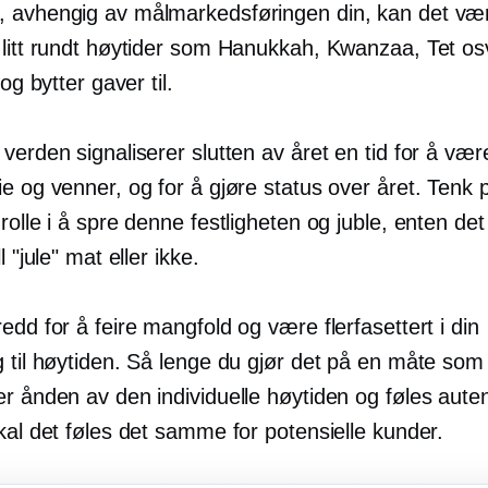
 avhengig av målmarkedsføringen din, kan det vær
 litt rundt høytider som Hanukkah, Kwanzaa, Tet o
 og bytter gaver til.
 verden signaliserer slutten av året en tid for å v
e og venner, og for å gjøre status over året. Tenk 
rolle i å spre denne festligheten og juble, enten det f
l "jule" mat eller ikke.
edd for å feire mangfold og være flerfasettert i din
g til høytiden. Så lenge du gjør det på en måte som
r ånden av den individuelle høytiden og føles auten
kal det føles det samme for potensielle kunder.