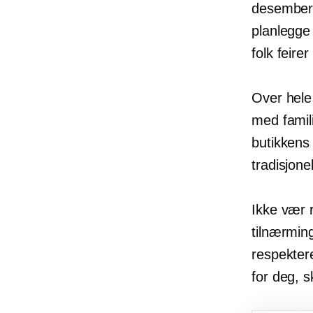
desember,
planlegge
folk feirer
Over hele
med famili
butikkens 
tradisjonel
Ikke vær r
tilnærmin
respektere
for deg, s