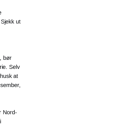
e
 Sjekk ut
, bør
rie. Selv
 husk at
esember,
r Nord-
i