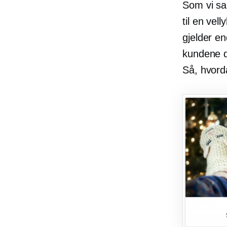
Som vi sa 
til en vel
gjelder e
kundene di
Så, hvorda