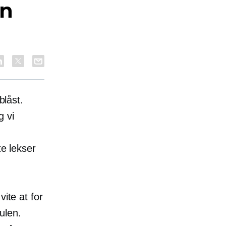
in
blåst.
g vi
te lekser
ite at for
ulen.