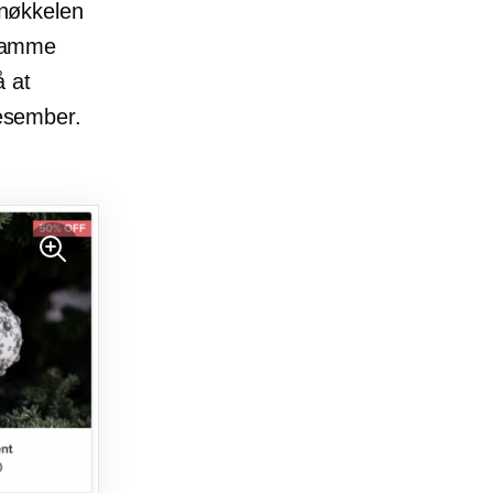
 nøkkelen
 samme
å at
desember.