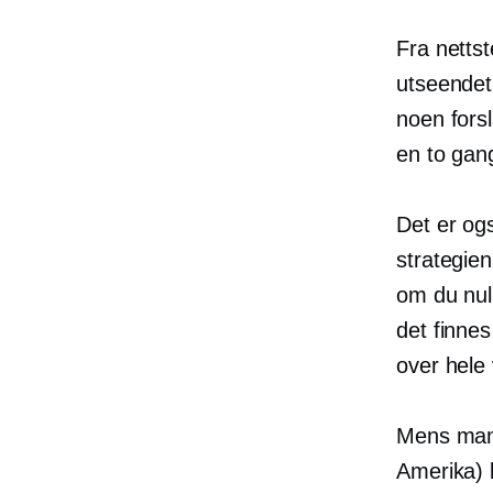
Fra nettst
utseendet 
noen fors
en
to gan
Det er og
strategien
om du nul
det finnes 
over hele
Mens mang
Amerika) b