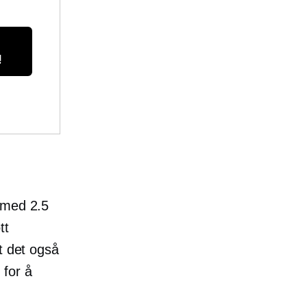
!
e med 2.5
tt
t det også
) for å