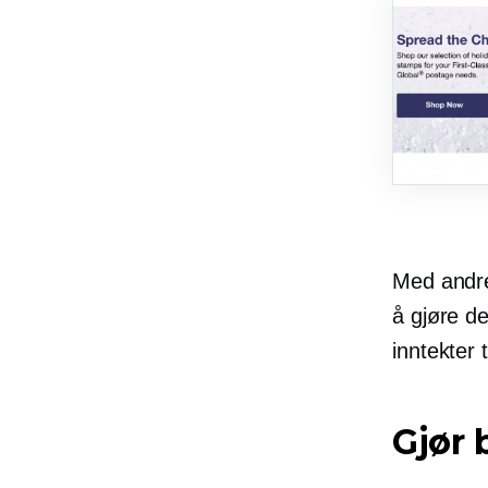
Med andre
å gjøre d
inntekter t
Gjør 