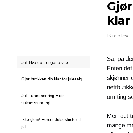
Gjør
klar
13 min lese
Så, på den
Jul: Hva du trenger å vite
Enten det 
skjønner d
Gjør butikken din klar for julesalg
nettbutikk
Jul + annonsering = din
om ting s
suksessstrategi
Men det tr
Ikke glem! Forsendelsesfrister til
mange men
jul