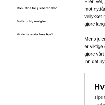
Eller, vel
Bonustips for juleberedskap
mot nyttår
vellykket 
Nyttår = Ny mulighet
gjøre lang
Vil du ha enda flere tips?
Mens jule
er viktige
gjøre vårt
inn det ny
Hv
Tips 
ambi