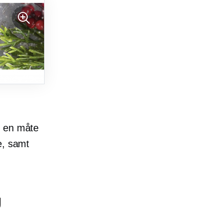
t en måte
e, samt
g