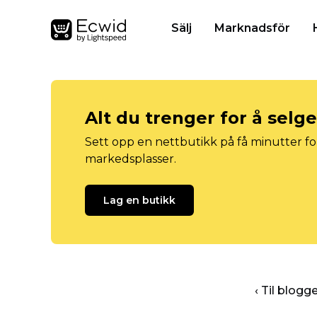
Sälj
Marknadsför
Alt du trenger for å selg
Sett opp en nettbutikk på få minutter for
markedsplasser.
Lag en butikk
‹ Til blog