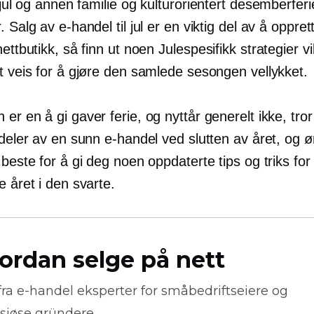
, jul og annen familie og
kulturorientert
desemberferi
. Salg av e-handel til jul er en viktig del av å oppre
nettbutikk, så finn ut noen
Julespesifikk
strategier vi
t veis for å gjøre den samlede sesongen vellykket.
n er en
å gi gaver
ferie, og nyttår generelt ikke, tro
 deler av en sunn e-handel ved slutten av året, og 
 beste for å gi deg noen oppdaterte tips og triks for
e året i den svarte.
ordan selge på nett
fra
e-handel
eksperter for småbedriftseiere og
siøse gründere.