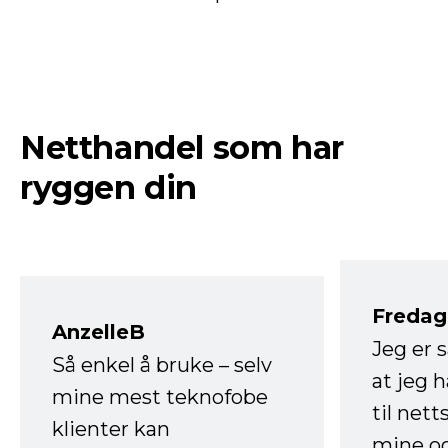
Netthandel som har
ryggen din
Fredag 
AnzelleB
Jeg er 
Så enkel å bruke – selv
at jeg 
mine mest teknofobe
til net
klienter kan
mine og