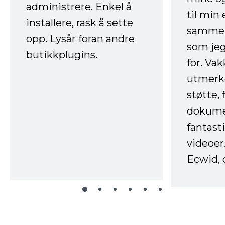
administrere. Enkel å
til min
installere, rask å sette
sammen
opp. Lysår foran andre
som jeg
butikkplugins.
for. Va
utmerke
støtte, 
dokume
fantast
videoer
Ecwid, 