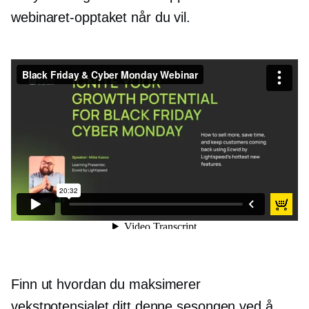
webinaret-opptaket når du vil.
Black Friday og Cyber ​​Monday webinar
fra
Ecwid av Lightspeed
on
Vimeo
.
Finn ut hvordan du maksimerer
vekstpotensialet ditt denne sesongen ved å