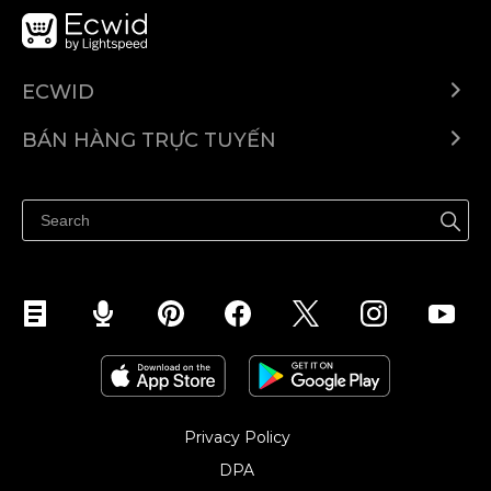
ECWID
Ecwid.com
BÁN HÀNG TRỰC TUYẾN
Trung tâm trợ giúp
Bán ở bất cứ đâu
Quảng bá ở bất cứ đâu
Kiểm soát mọi thứ
Privacy Policy
DPA