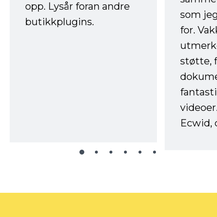
opp. Lysår foran andre
som jeg
butikkplugins.
for. Va
utmerke
støtte, 
dokume
fantast
videoer
Ecwid, 