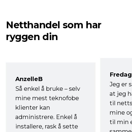
Netthandel som har
ryggen din
Fredag 
AnzelleB
Jeg er 
Så enkel å bruke – selv
at jeg 
mine mest teknofobe
til net
klienter kan
mine og
administrere. Enkel å
til min
installere, rask å sette
sammen