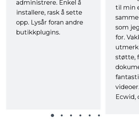
administrere. Enkel å
til min
installere, rask å sette
sammen
opp. Lysår foran andre
som jeg
butikkplugins.
for. Va
utmerke
støtte, 
dokume
fantast
videoer
Ecwid, 