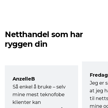
Netthandel som har
ryggen din
Fredag 
AnzelleB
Jeg er 
Så enkel å bruke – selv
at jeg 
mine mest teknofobe
til net
klienter kan
mine og