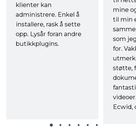
til net
klienter kan
mine og
administrere. Enkel å
til min
installere, rask å sette
sammen
opp. Lysår foran andre
som jeg
butikkplugins.
for. Va
utmerke
støtte, 
dokume
fantast
videoer
Ecwid, 