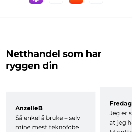
Netthandel som har
ryggen din
Fredag 
AnzelleB
Jeg er 
Så enkel å bruke – selv
at jeg 
mine mest teknofobe