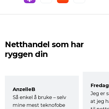
Netthandel som har
ryggen din
Fredag 
AnzelleB
Jeg er 
Så enkel å bruke – selv
at jeg 
mine mest teknofobe