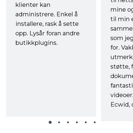
til net
klienter kan
mine og
administrere. Enkel å
til min
installere, rask å sette
sammen
opp. Lysår foran andre
som jeg
butikkplugins.
for. Va
utmerke
støtte, 
dokume
fantast
videoer
Ecwid, 