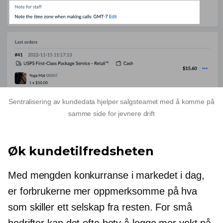
Sentralisering av kundedata hjelper salgsteamet med å komme på
samme side for jevnere drift
Øk kundetilfredsheten
Med mengden konkurranse i markedet i dag,
er forbrukerne mer oppmerksomme på hva
som skiller ett selskap fra resten. For små
bedrifter kan det ofte bety å legge mer vekt på