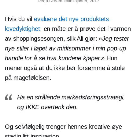
Deep Dream-kolleksjonen, 2017
Hvis du vil
evaluere det nye produktets
levedyktighet
, en måte er å prøve det i varmen
av shoppingsesongen, slik Ali gjør:
«Jeg tester
nye stiler i løpet av
midtsommer
i min
pop-up
handle for å se hva kundene kjøper.»
Hun
mener også at du ikke bør forsømme å stole
på magefølelsen.
Ha en strålende markedsføringsstrategi,
og IKKE overtenk den.
Og selvfølgelig trenger hennes kreative øye
stadig litt inspirasjon.