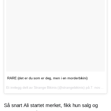
RARE (det er du som er deg, men i en morderbikini)
Et innlegg delt av Strange Bikinis (@strangebikinis) på
7. november 2016 kl. 1:34 PST
Så snart Ali startet merket, fikk hun salg og