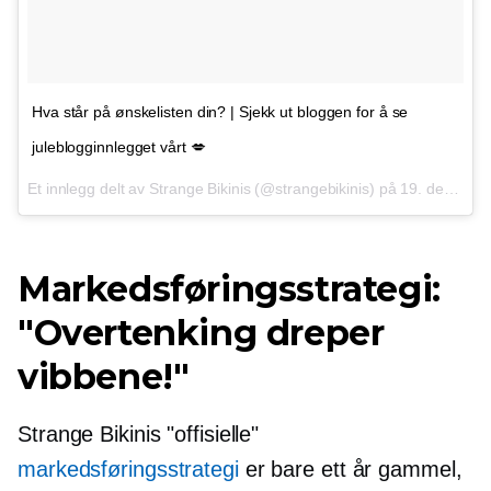
Hva står på ønskelisten din? | Sjekk ut bloggen for å se
juleblogginnlegget vårt 💋
Et innlegg delt av Strange Bikinis (@strangebikinis) på
19. desember 2016 kl. 3:07 PST
Markedsføringsstrategi:
"Overtenking dreper
vibbene!"
Strange Bikinis "offisielle"
markedsføringsstrategi
er bare ett år gammel,