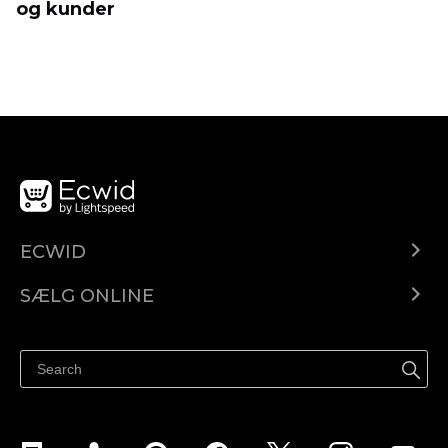
og kunder
ECWID
Ecwid.com
SÆLG ONLINE
Pris
Sælg overalt
Hjælpecenter
Sælg på Facebook
Sælg på Instagram