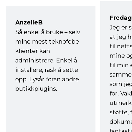
Fredag 
AnzelleB
Jeg er 
Så enkel å bruke – selv
at jeg 
mine mest teknofobe
til net
klienter kan
mine og
administrere. Enkel å
til min
installere, rask å sette
sammen
opp. Lysår foran andre
som jeg
butikkplugins.
for. Va
utmerke
støtte, 
dokume
fantast