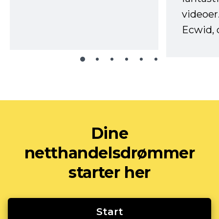
videoer
Ecwid, 
Dine
netthandelsdrømmer
starter her
Start