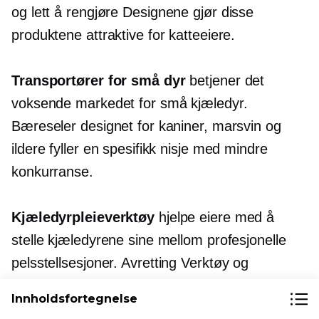
og
lett å rengjøre
Designene gjør disse
produktene attraktive for katteeiere.
Transportører for små dyr
betjener det
voksende markedet for små kjæledyr.
Bæreseler designet for kaniner, marsvin og
ildere fyller en spesifikk nisje med mindre
konkurranse.
Kjæledyrpleieverktøy
hjelpe eiere med å
stelle kjæledyrene sine mellom profesjonelle
pelsstellsesjoner.
Avretting
Verktøy og
negleklippere med sikkerhetsfunksjoner
Innholdsfortegnelse
fungerer gjennomgående bra.