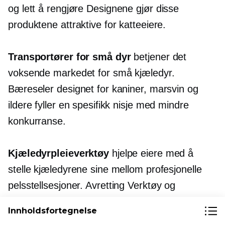
og
lett å rengjøre
Designene gjør disse
produktene attraktive for katteeiere.
Transportører for små dyr
betjener det
voksende markedet for små kjæledyr.
Bæreseler designet for kaniner, marsvin og
ildere fyller en spesifikk nisje med mindre
konkurranse.
Kjæledyrpleieverktøy
hjelpe eiere med å
stelle kjæledyrene sine mellom profesjonelle
pelsstellsesjoner.
Avretting
Verktøy og
negleklippere med sikkerhetsfunksjoner
Innholdsfortegnelse
fungerer gjennomgående bra.