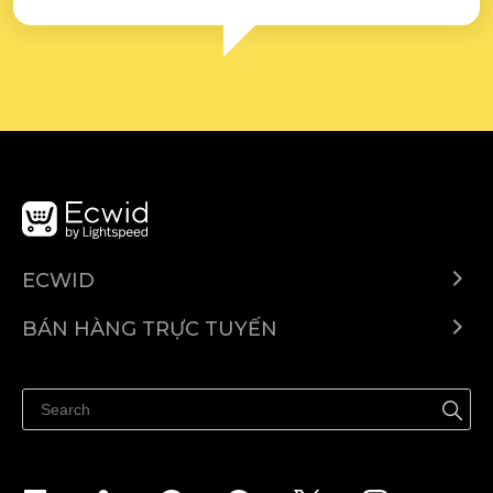
ECWID
Ecwid.com
BÁN HÀNG TRỰC TUYẾN
Trung tâm trợ giúp
Bán ở bất cứ đâu
Quảng bá ở bất cứ đâu
Kiểm soát mọi thứ