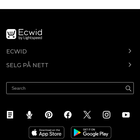
ECWID
Ecwid.com
SELG PÅ NETT
Pris
Selg hvor som helst
Hjelpesenter
Selg på Facebook
Selg på Instagram