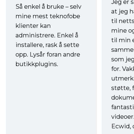
Jeg er 
Så enkel å bruke – selv
at jeg 
mine mest teknofobe
til net
klienter kan
mine og
administrere. Enkel å
til min
installere, rask å sette
sammen
opp. Lysår foran andre
som jeg
butikkplugins.
for. Va
utmerke
støtte, 
dokume
fantast
videoer
Ecwid, 