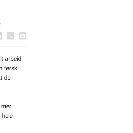
t
lt arbeid
 fersk
t de
t mer
s hele