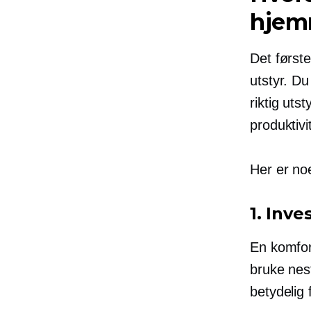
hjem
Det første
utstyr. Du
riktig uts
produktiv
Her er no
1. Inve
En komfort
bruke nest
betydelig f