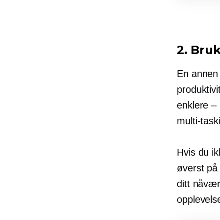
2. Bru
En annen
produktiv
enklere – 
multi-task
Hvis du ik
øverst på
ditt nåvæ
opplevels