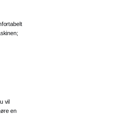
mfortabelt
askinen;
u vil
jøre en