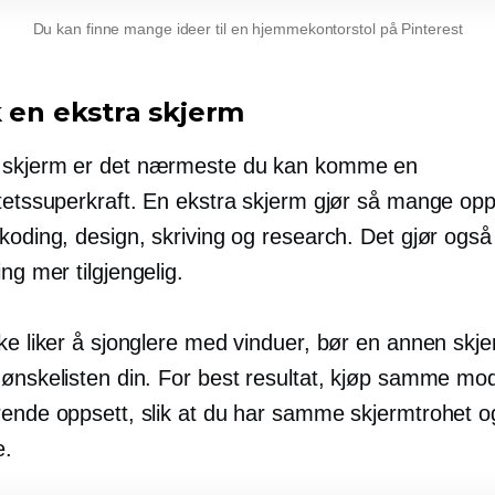
Du kan finne mange ideer til en hjemmekontorstol på Pinterest
k en ekstra skjerm
 skjerm er det nærmeste du kan komme en
itetssuperkraft. En ekstra skjerm gjør så mange op
koding, design, skriving og research. Det gjør også
ing
mer tilgjengelig.
ke liker å sjonglere med vinduer, bør en annen skj
 ønskelisten din. For best resultat, kjøp samme mo
rende oppsett, slik at du har samme skjermtrohet o
e.