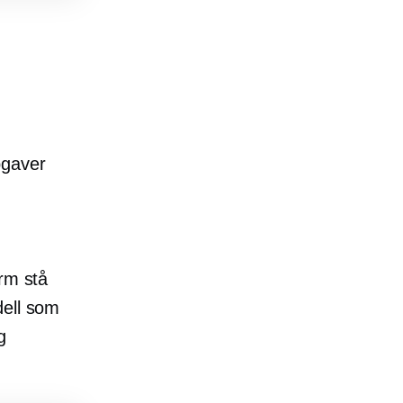
pgaver
erm stå
dell som
g