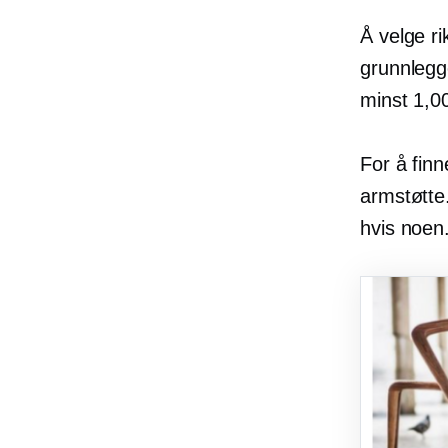
Å velge ri
grunnlegge
minst 1,00
For å fin
armstøtte
hvis noen