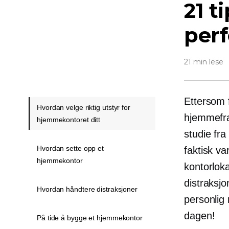
21 t
per
21 min lese
Ettersom f
Hvordan velge riktig utstyr for
hjemmefr
hjemmekontoret ditt
studie fra
Hvordan sette opp et
faktisk va
hjemmekontor
kontorloka
distraksjo
Hvordan håndtere distraksjoner
personlig
dagen!
På tide å bygge et hjemmekontor