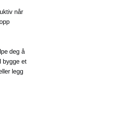
duktiv når
 opp
elpe deg å
il bygge et
ller legg