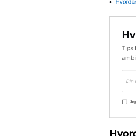
Hvordan
Hv
Tips 
ambi
Jeg
Hvord