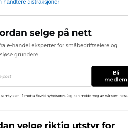
 håndtere distraksjoner
ordan selge på nett
fra
e-handel
eksperter for småbedriftseiere og
siøse gründere.
Bli 
medlem
 samtykker i å motta Ecwid nyhetsbrev. Jeg kan melde meg av når som helst.
an velge riktig utstyr for