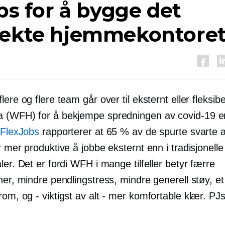
ips for å bygge det
fekte hjemmekontore
lere og flere team går over til eksternt eller fleksibe
a (WFH) for å bekjempe spredningen av
covid-19
en
FlexJobs
rapporterer at 65 % av de spurte svarte a
r mer produktive å jobbe eksternt enn i tradisjonelle
ler. Det er fordi WFH i mange tilfeller betyr færre
ner, mindre pendlingstress, mindre generell støy, e
 rom, og
-
viktigst av alt - mer komfortable klær. PJ