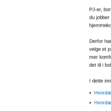
PJ-er, bor
du jobber
hjemmekon
Derfor har
velge et p
mer komfo
det til i 
I dette in
Hvordan
Hvordan