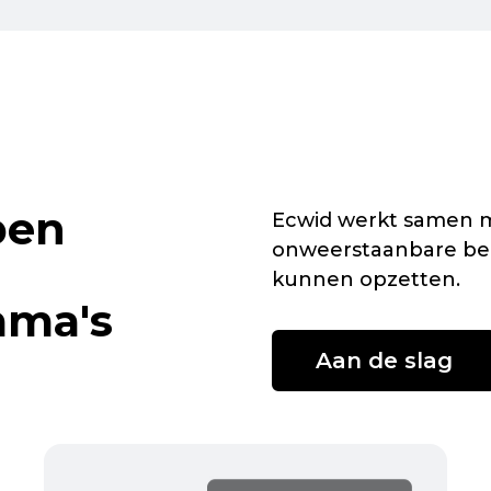
pen
Ecwid werkt samen m
onweerstaanbare bel
kunnen opzetten.
mma's
Aan de slag