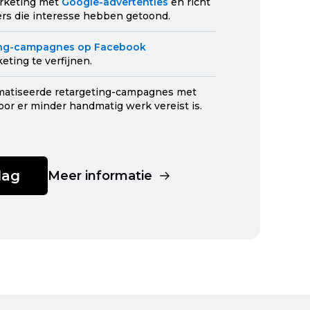
rketing met
Google-advertenties
en richt
rs die interesse hebben getoond.
ing-campagnes
op Facebook
eting te verfijnen.
matiseerde
retargeting-campagnes
met
oor er minder handmatig werk vereist is.
lag
Meer informatie