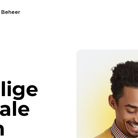
Beheer
lige
ale
n