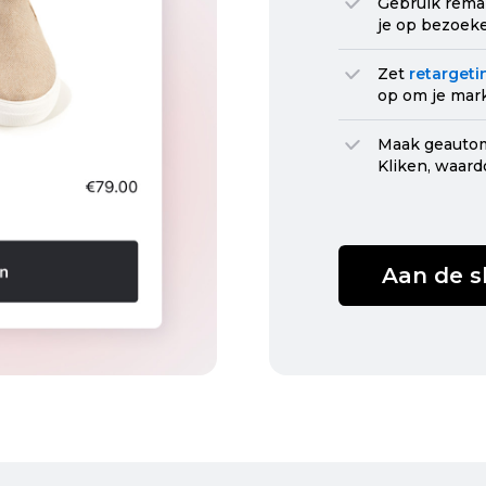
Gebruik rema
je op bezoeke
Zet
retarget
op om je mark
Maak geauto
Kliken, waard
Aan de s