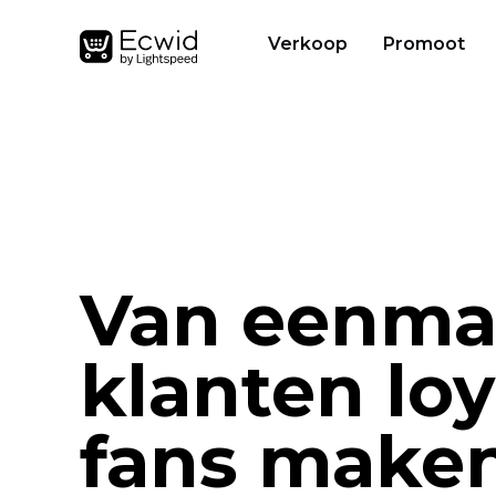
Verkoop
Promoot
Van eenma
klanten loy
fans make