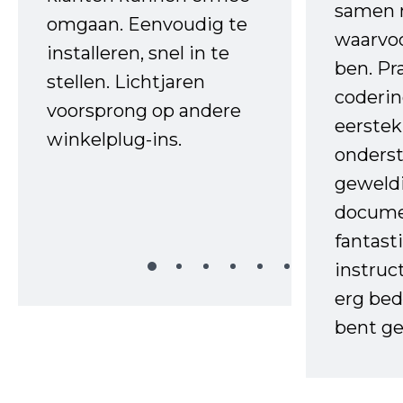
samen 
omgaan. Eenvoudig te
waarvo
installeren, snel in te
ben. Pr
stellen. Lichtjaren
coderin
voorsprong op andere
eerstek
winkelplug-ins.
onderst
geweld
docume
fantast
instruc
erg bed
bent ge