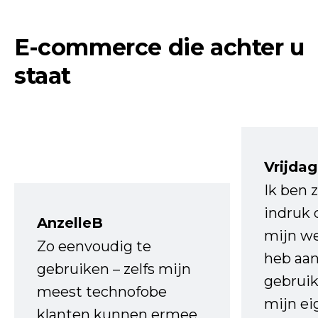
E-commerce die achter u
staat
Vrijdag
Ik ben 
indruk 
AnzelleB
mijn we
Zo eenvoudig te
heb aa
gebruiken – zelfs mijn
gebruik
meest technofobe
mijn ei
klanten kunnen ermee