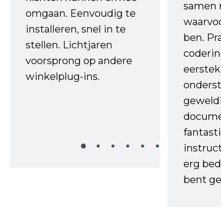
samen 
omgaan. Eenvoudig te
waarvo
installeren, snel in te
ben. Pr
stellen. Lichtjaren
coderin
voorsprong op andere
eerstek
winkelplug-ins.
onderst
geweld
docume
fantast
instruc
erg bed
bent ge