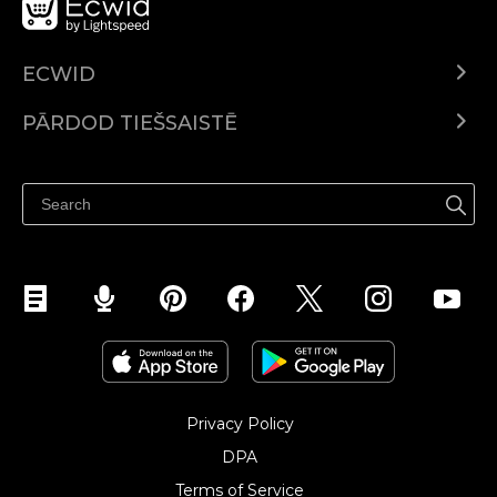
ECWID
Ecwid.com
PĀRDOD TIEŠSAISTĒ
Izcenojumi
Pārdod visur
Palīdzības centrs
Pārdod Facebook
Pārdod Instagram
Privacy Policy
DPA
Terms of Service