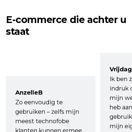
E-commerce die achter u
staat
Vrijdag
Ik ben 
indruk 
AnzelleB
mijn we
Zo eenvoudig te
heb aa
gebruiken – zelfs mijn
gebruik
meest technofobe
mijn ei
klanten kunnen ermee