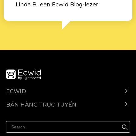
Linda B., een Ecwid Blog-lezer
ECWID
Ecwid.com
BÁN HÀNG TRỰC TUYẾN
Trung tâm trợ giúp
Bán ở bất cứ đâu
Quảng bá ở bất cứ đâu
Kiểm soát mọi thứ