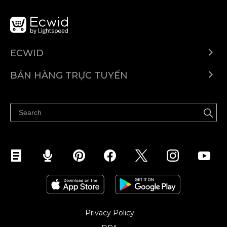
ECWID
Ecwid.com
BÁN HÀNG TRỰC TUYẾN
Trung tâm trợ giúp
Bán ở bất cứ đâu
Quảng bá ở bất cứ đâu
Kiểm soát mọi thứ
Privacy Policy