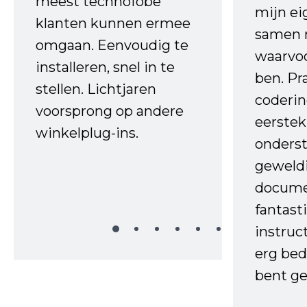
meest technofobe
mijn ei
klanten kunnen ermee
samen 
omgaan. Eenvoudig te
waarvo
installeren, snel in te
ben. Pr
stellen. Lichtjaren
coderin
voorsprong op andere
eerstek
winkelplug-ins.
onderst
geweld
docume
fantast
instruc
erg bed
bent ge