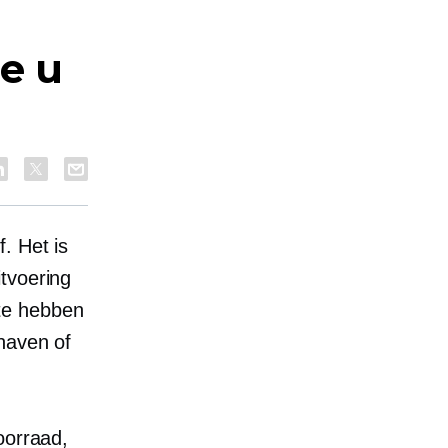
e u
. Het is
tvoering
te hebben
haven of
oorraad,