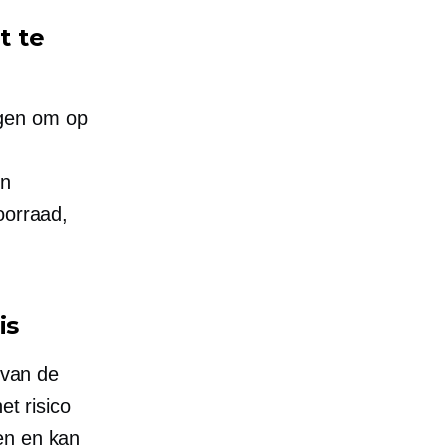
t te
gen om op
en
oorraad,
is
 van de
et risico
en en kan