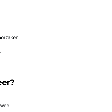
roorzaken
r
eer?
twee