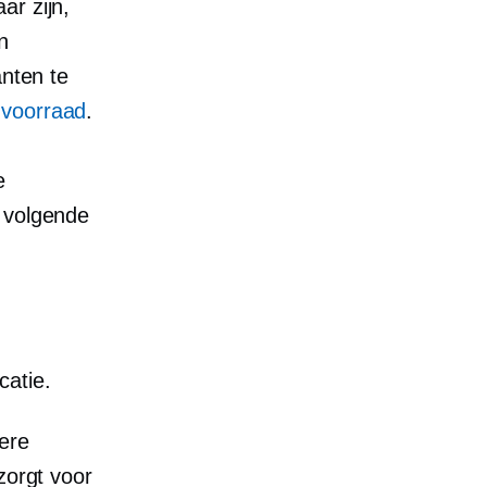
ar zijn,
n
anten te
 voorraad
.
e
e volgende
catie.
ere
zorgt voor