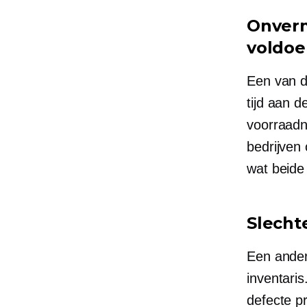
Onverm
voldoe
Een van d
tijd aan 
voorraadn
bedrijven
wat beide
Slecht
Een andere
inventaris
defecte p