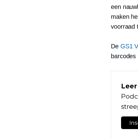
een nauwk
maken het
voorraad 
De
GS1 
barcodes 
Leer
Podc
stre
In