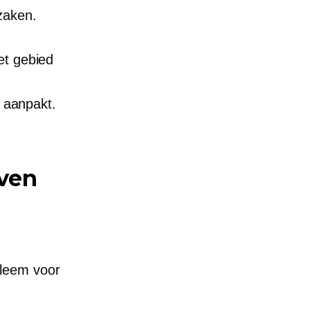
zaken.
et gebied
k aanpakt.
jven
leem voor