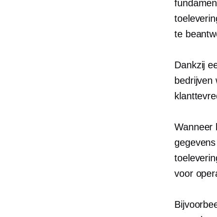
fundament
toeleveri
te beantw
Dankzij ee
bedrijven
klanttevr
Wanneer 
gegevens 
toeleveri
voor opera
Bijvoorbee