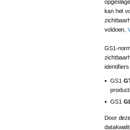
opgeslage
kan het v
zichtbaarh
voldoen,
GS1-norme
zichtbaar
identifier
GS1
GT
producti
GS1
G
Door deze
datakwalit