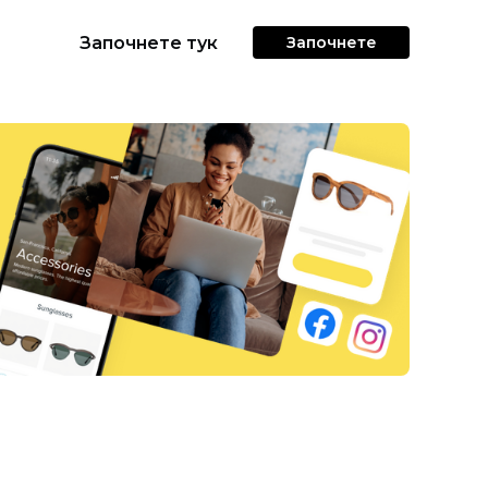
Започнете тук
Започнете