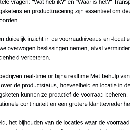
ele vragen: "Wat heb ik?" en "Waar is het?" Transp
ngsketens en producttracering zijn essentieel om d
oorden.
n duidelijk inzicht in de voorraadniveaus en -locat
 weloverwogen beslissingen nemen, afval verminde
edenheid verbeteren.
bedrijven
real-time
or
bijna realtime
Met behulp van
over de productstatus, hoeveelheid en locatie in d
ngsketen kunnen ze proactief de voorraad beheren, 
tionele continuïteit en een grotere klanttevredenhe
ld, het bijhouden van de locaties waar de voorraad