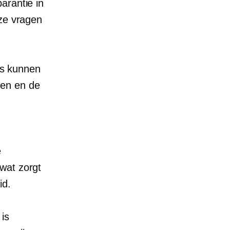
arantie in
eze vragen
ies kunnen
ren en de
e
wat zorgt
id.
 is