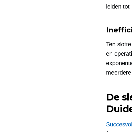
leiden tot
Ineffi
Ten slott
en operat
exponenti
meerdere
De sl
Duide
Succesvol