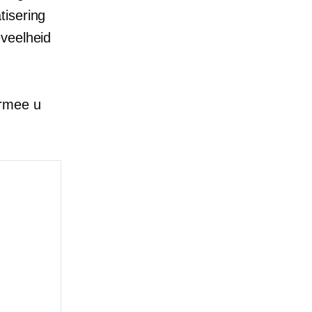
tisering
eveelheid
armee u