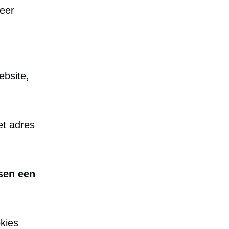
meer
ebsite,
et adres
ssen een
kies