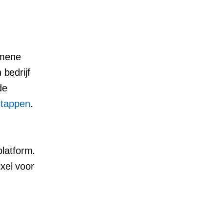
emene
bedrijf
de
stappen
.
latform.
xel voor