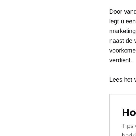
Door vand
legt u een
marketing
naast de 
voorkomen
verdient.
Lees het 
Ho
Tips
bedr