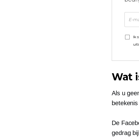
Ik 
uit
Wat i
Als u gee
betekenis 
De Facebo
gedrag bi