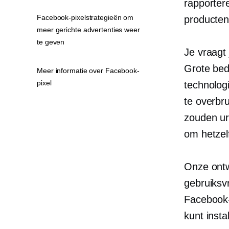
rapporter
Facebook-pixelstrategieën om
producten
meer gerichte advertenties weer
te geven
Je vraagt 
Grote bed
Meer informatie over Facebook-
pixel
technolog
te overbr
zouden ur
​​om hetze
Onze ontw
gebruiksvr
Facebook-
kunt insta