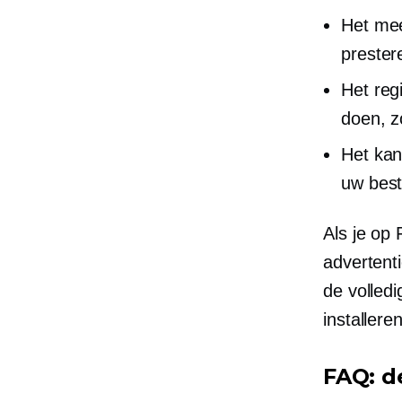
Het mee
prester
Het reg
doen, z
Het kan
uw best
Als je op 
advertenti
de volled
installer
FAQ: d