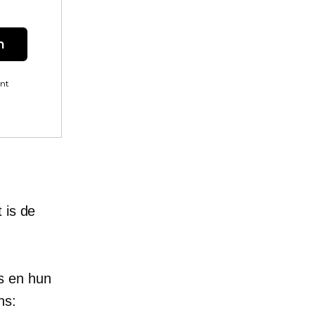
n
ent
 is de
s en hun
ns: