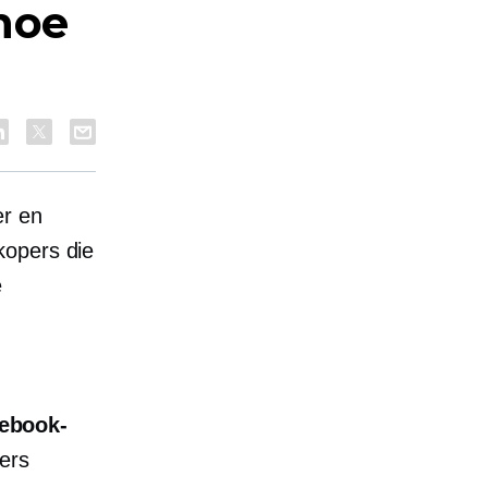
hoe
er en
kopers die
e
cebook-
ers