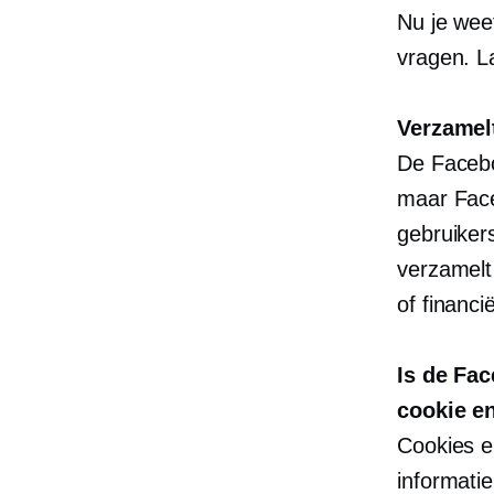
Nu je wee
vragen. L
Verzamel
De Facebo
maar Face
gebruikers
verzamelt
of financi
Is de Fac
cookie en
Cookies en
informati