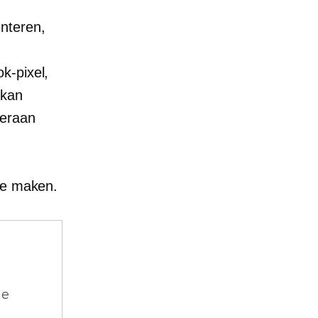
nteren,
k-pixel,
 kan
 eraan
te maken.
ne