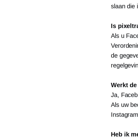
slaan die 
Is pixelt
Als u Fac
Verorden
de gegeve
regelgevi
Werkt de
Ja, Faceb
Als uw bed
Instagram
Heb ik m