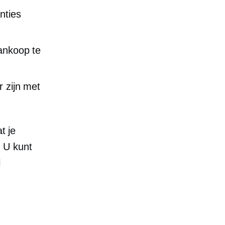
nties
aankoop te
r zijn met
t je
. U kunt
l