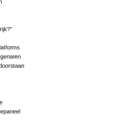
n
ijk?”
latforms
igenaren
doorstaan
de
lepaneel