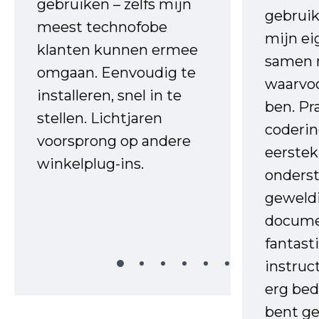
gebruiken – zelfs mijn
gebruik
meest technofobe
mijn ei
klanten kunnen ermee
samen 
omgaan. Eenvoudig te
waarvo
installeren, snel in te
ben. Pr
stellen. Lichtjaren
coderin
voorsprong op andere
eerstek
winkelplug-ins.
onderst
geweld
docume
fantast
instruc
erg bed
bent ge