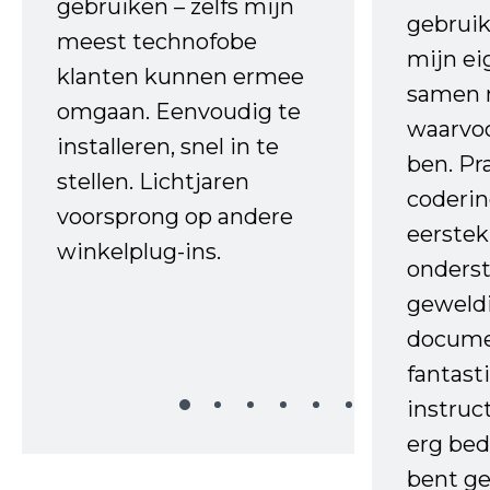
gebruiken – zelfs mijn
gebruik
meest technofobe
mijn ei
klanten kunnen ermee
samen 
omgaan. Eenvoudig te
waarvo
installeren, snel in te
ben. Pr
stellen. Lichtjaren
coderin
voorsprong op andere
eerstek
winkelplug-ins.
onderst
geweld
docume
fantast
instruc
erg bed
bent ge