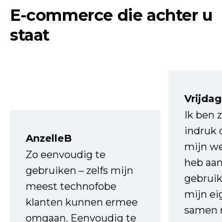
E-commerce die achter u
staat
Vrijdag
Ik ben 
indruk 
AnzelleB
mijn we
Zo eenvoudig te
heb aa
gebruiken – zelfs mijn
gebruik
meest technofobe
mijn ei
klanten kunnen ermee
samen 
omgaan. Eenvoudig te