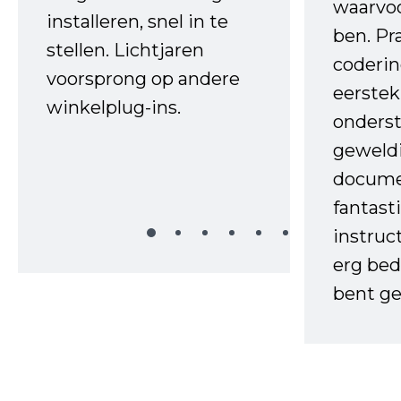
waarvo
installeren, snel in te
ben. Pr
stellen. Lichtjaren
coderin
voorsprong op andere
eerstek
winkelplug-ins.
onderst
geweld
docume
fantast
instruc
erg bed
bent ge