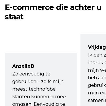
E-commerce die achter u
staat
Vrijdag
Ik ben 
indruk 
AnzelleB
mijn we
Zo eenvoudig te
heb aa
gebruiken – zelfs mijn
gebruik
meest technofobe
mijn ei
klanten kunnen ermee
samen 
omgaan. Eenvoudig te