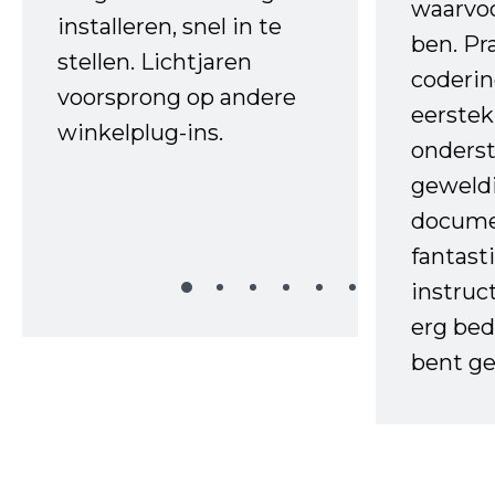
waarvo
installeren, snel in te
ben. Pr
stellen. Lichtjaren
coderin
voorsprong op andere
eerstek
winkelplug-ins.
onderst
geweld
docume
fantast
instruc
erg bed
bent ge