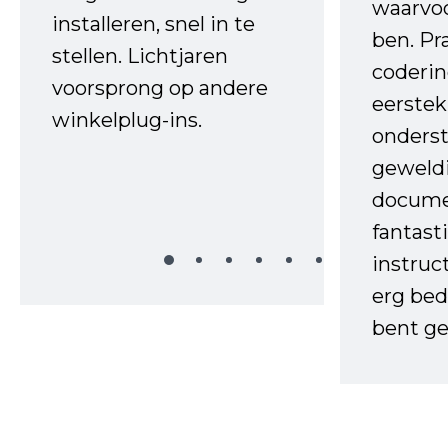
waarvo
installeren, snel in te
ben. Pr
stellen. Lichtjaren
coderin
voorsprong op andere
eerstek
winkelplug-ins.
onderst
geweld
docume
fantast
instruc
erg bed
bent ge