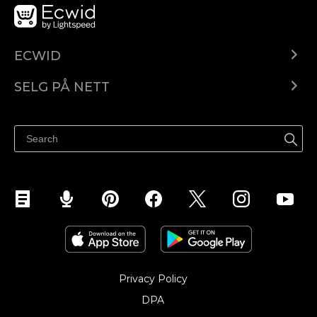
ECWID
Ecwid.com
SELG PÅ NETT
Pris
Selg hvor som helst
Hjelpesenter
Selg på Facebook
Selg på Instagram
Privacy Policy
DPA