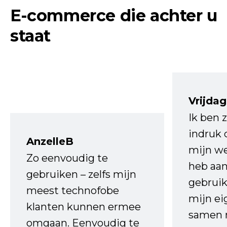
E-commerce die achter u
staat
Vrijdag
Ik ben 
indruk 
AnzelleB
mijn we
Zo eenvoudig te
heb aa
gebruiken – zelfs mijn
gebruik
meest technofobe
mijn ei
klanten kunnen ermee
samen 
omgaan. Eenvoudig te