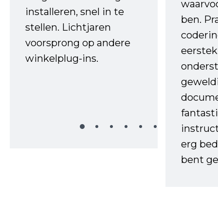
waarvo
installeren, snel in te
ben. Pr
stellen. Lichtjaren
coderin
voorsprong op andere
eerstek
winkelplug-ins.
onderst
geweld
docume
fantast
instruc
erg bed
bent ge