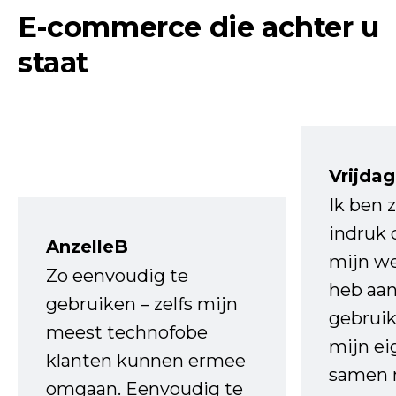
E-commerce die achter u
staat
Vrijdag
Ik ben 
indruk 
AnzelleB
mijn we
Zo eenvoudig te
heb aa
gebruiken – zelfs mijn
gebruik
meest technofobe
mijn ei
klanten kunnen ermee
samen 
omgaan. Eenvoudig te