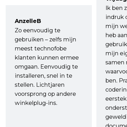
Ik ben 
indruk 
AnzelleB
mijn we
Zo eenvoudig te
heb aa
gebruiken – zelfs mijn
gebruik
meest technofobe
mijn ei
klanten kunnen ermee
samen 
omgaan. Eenvoudig te
waarvo
installeren, snel in te
ben. Pr
stellen. Lichtjaren
coderin
voorsprong op andere
eerstek
winkelplug-ins.
onderst
geweld
docume