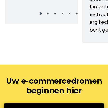
fantast
instruc
erg bed
bent ge
Uw e-commercedromen
beginnen hier