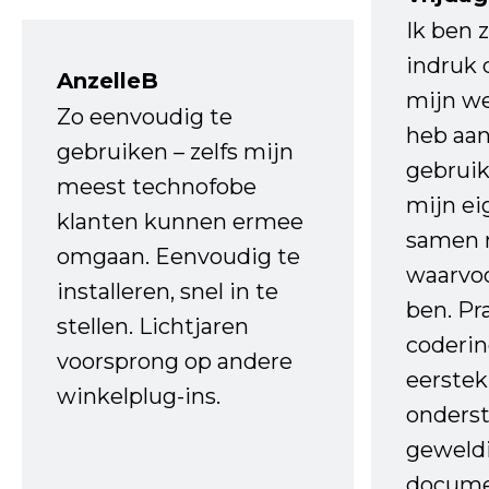
Ik ben 
indruk 
AnzelleB
mijn we
Zo eenvoudig te
heb aa
gebruiken – zelfs mijn
gebruik
meest technofobe
mijn ei
klanten kunnen ermee
samen 
omgaan. Eenvoudig te
waarvo
installeren, snel in te
ben. Pr
stellen. Lichtjaren
coderin
voorsprong op andere
eerstek
winkelplug-ins.
onderst
geweld
docume