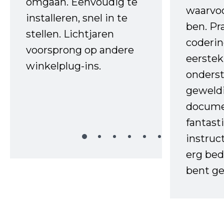
omgaan. Eenvoudig te
waarvo
installeren, snel in te
ben. Pr
stellen. Lichtjaren
coderin
voorsprong op andere
eerstek
winkelplug-ins.
onderst
geweld
docume
fantast
instruc
erg bed
bent ge