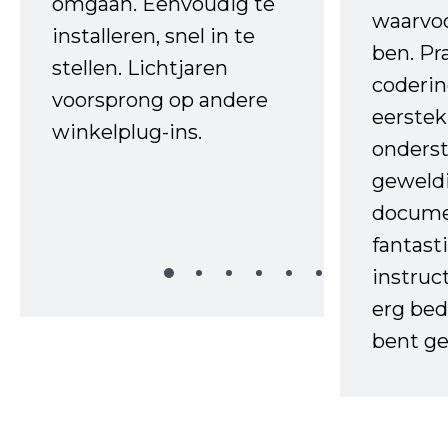
omgaan. Eenvoudig te
waarvo
installeren, snel in te
ben. Pr
stellen. Lichtjaren
coderin
voorsprong op andere
eerstek
winkelplug-ins.
onderst
geweld
docume
fantast
instruc
erg bed
bent ge