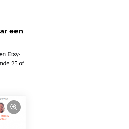
aar een
en Etsy-
omde 25 of