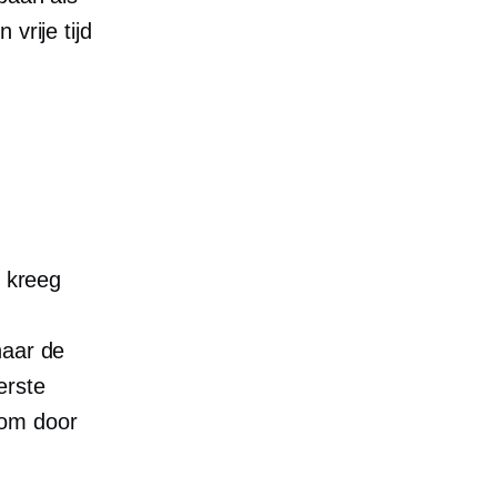
vrije tijd
k kreeg
naar de
erste
 om door