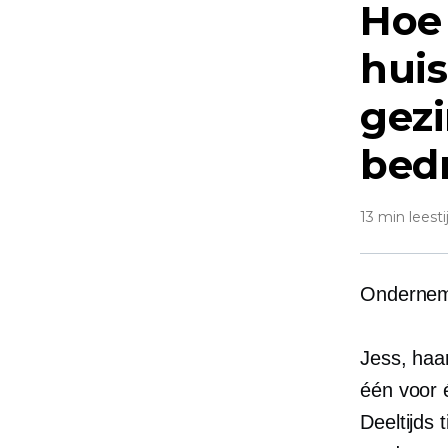
Hoe
huis
gezi
bedr
13 min leesti
Onderneme
Jess, haa
één voor 
Deeltijds
t