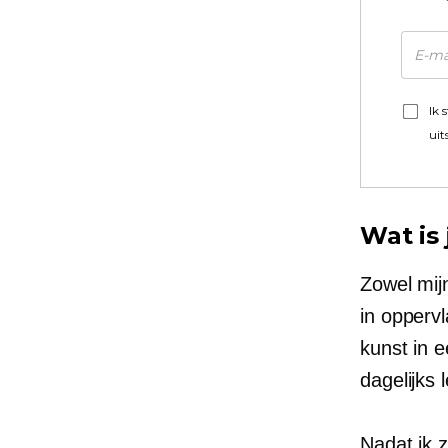
Ik 
uit
Wat is
Zowel mijn
in opperv
kunst in 
dagelijks
Nadat ik 