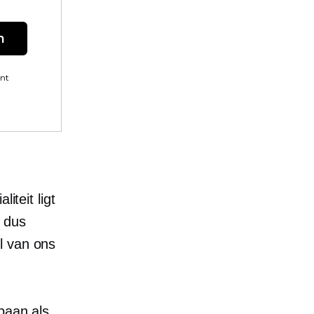
n
ent
iteit ligt
, dus
l van ons
baan als