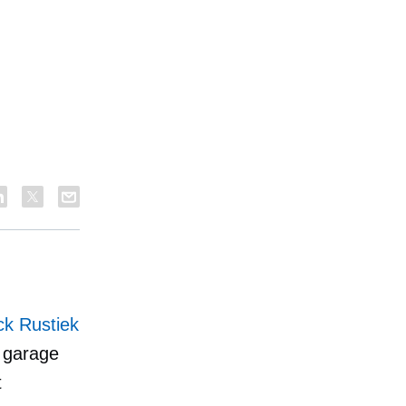
k Rustiek
r garage
t