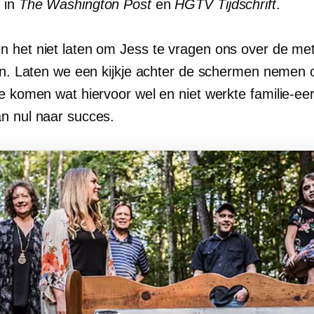
 in
The Washington Post
en
HGTV Tijdschrift
.
 het niet laten om Jess te vragen ons over de m
len. Laten we een kijkje achter de schermen nemen
te komen wat hiervoor wel en niet werkte
familie-ee
n nul naar succes.