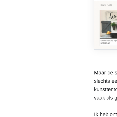
Maar de s
slechts e
kunsttento
vaak als 
Ik heb on