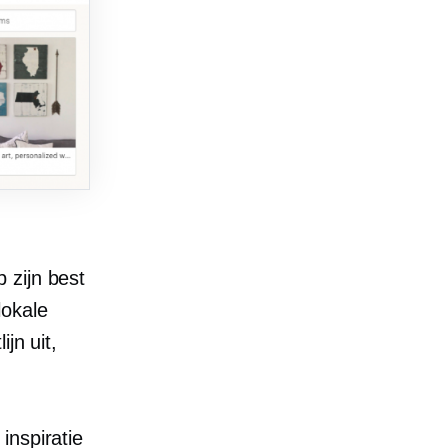
 zijn best
lokale
jn uit,
inspiratie