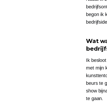
bedrijfson
begon ik 
bedrijfsi
Wat wa
bedrij
Ik besloot
met mijn 
kunsttent
beurs te 
show bijn
te gaan.