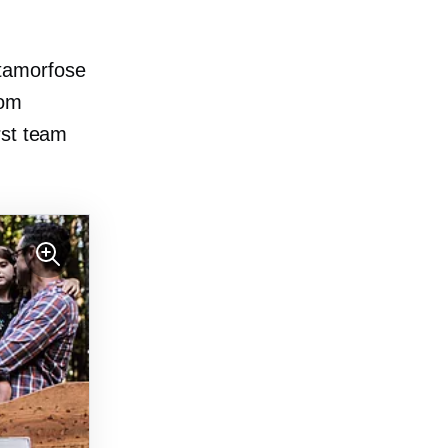
etamorfose
 om
rst
team