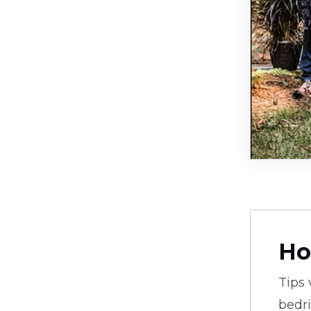
Ho
Tips
bedr