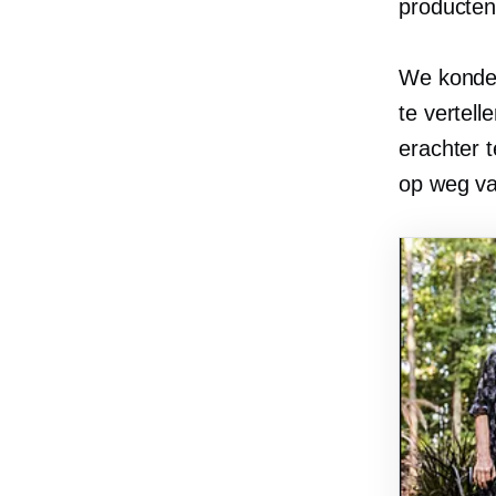
producten
We konden
te vertel
erachter 
op weg va