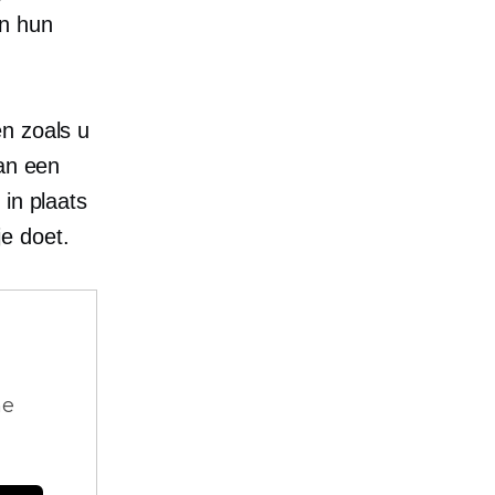
an hun
n zoals u
van een
in plaats
e doet.
ne