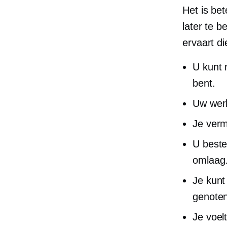
Het is be
later te b
ervaart di
U kunt 
bent.
Uw werk
Je verm
U beste
omlaag
Je kunt
genoten
Je voel