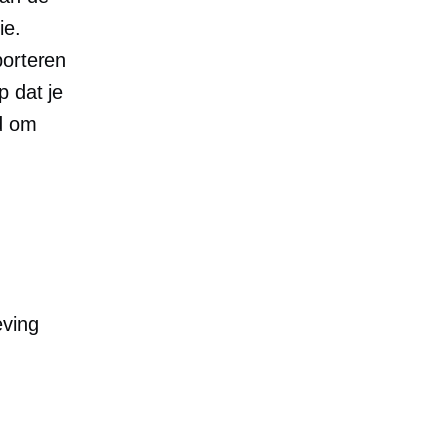
ie.
porteren
p dat je
d om
eving