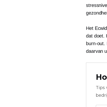
stressniv
gezondheid
Het Ecwid
dat doet.
burn-out. 
daarvan 
Ho
Tips
bedr