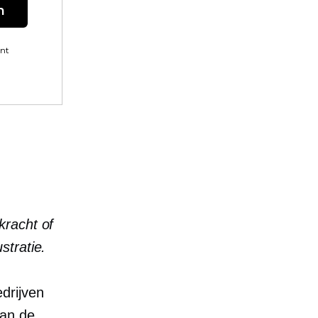
n
ent
kracht of
stratie.
drijven
van de