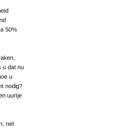
heid
and
jna 50%
raken,
s u dat nu
hoe u
nt nodig?
en uurtje
n, net