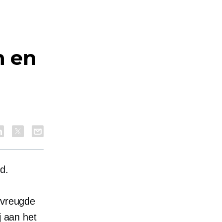
n en
d.
 vreugde
j aan het