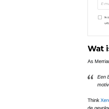
Ik 
uit
Wat 
As
Merri
Een b
motiv
Think
Xer
de gevolg