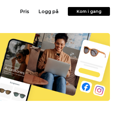
Pris
Logg på
Kom i gang