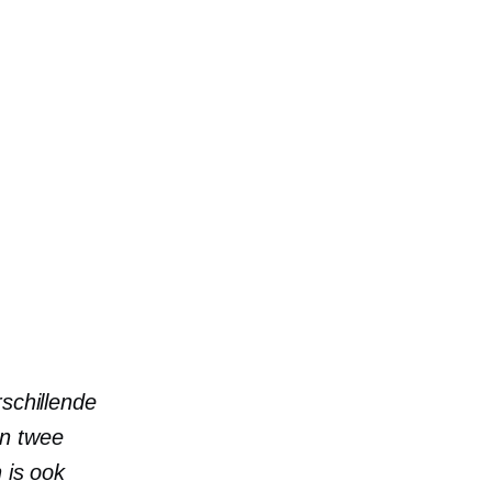
rschillende
jn twee
 is ook