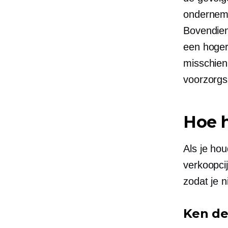
onderne
Bovendie
een hoger
misschien
voorzorgs
Hoe 
Als je hou
verkoopci
zodat je n
Ken de