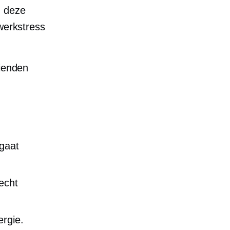
n deze
 werkstress
rienden
 gaat
echt
ergie.