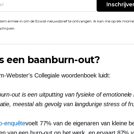
Inschrijve
stem ermee in om de Ecwid-nieuwsbrief te ontvangen. Ik kan me op elk mom
schrijven.
is een baanburn-out?
am-Webster's
Collegiale woordenboek luidt:
urn-out is een uitputting van fysieke of emotionele 
atie, meestal als gevolg van langdurige stress of fru
o-enquête
voelt 77% van de eigenaren van kleine be
en van een burn-out op het werk, en ervaart 87% 