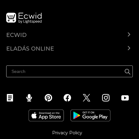
ECWID
Ecwid.com
ELADÁS ONLINE
Árkalkuláció
Eladni mindenhol
Súgó
Eladás a Facebookon
Eladás Instagramon
Privacy Policy