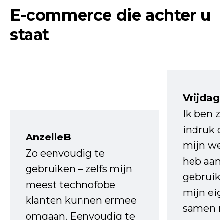
E-commerce die achter u
staat
Vrijdag
Ik ben 
indruk 
AnzelleB
mijn we
Zo eenvoudig te
heb aa
gebruiken – zelfs mijn
gebruik
meest technofobe
mijn ei
klanten kunnen ermee
samen 
omgaan. Eenvoudig te