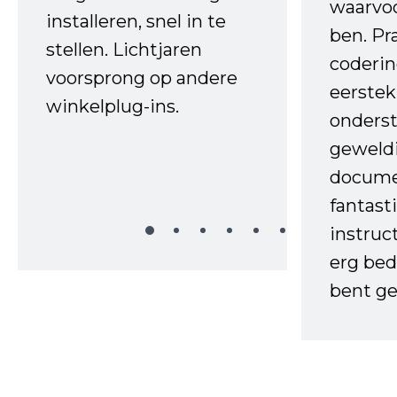
waarvo
installeren, snel in te
ben. Pr
stellen. Lichtjaren
coderin
voorsprong op andere
eerstek
winkelplug-ins.
onderst
geweld
docume
fantast
instruc
erg bed
bent ge