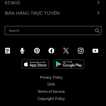
ECWID
Ecwid.com
BÁN HÀNG TRỰC TUYẾN
Trung tâm trợ giúp
Bán ở bất cứ đâu
Quảng bá ở bất cứ đâu
Kiểm soát mọi thứ
Privacy Policy
DPA
Terms of Service
Copyright Policy‎