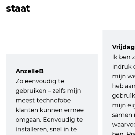
staat
Vrijdag
Ik ben 
indruk 
AnzelleB
mijn we
Zo eenvoudig te
heb aa
gebruiken – zelfs mijn
gebruik
meest technofobe
mijn ei
klanten kunnen ermee
samen 
omgaan. Eenvoudig te
waarvo
installeren, snel in te
ben. Pr