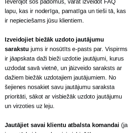
Ievērojot šos padomus, varat izveidot FAQ
lapu, kas ir noderīga, pamatīga un tieši tā, kas
ir nepieciešams jūsu klientiem.
Izveidojiet biežāk uzdoto jautājumu
sarakstu
jums ir nosūtīts e-pasts par. Vispirms
ir jāapskata daži bieži uzdotie jautājumi, kurus
uzdodat savā vietnē, un jāizveido saraksts ar
dažiem biežāk uzdotajiem jautājumiem. No
šejienes nosakiet savu jautājumu saraksta
prioritāti, sākot ar visbiežāk uzdoto jautājumu
un virzoties uz leju.
Jautājiet savai klientu atbalsta komandai
(ja