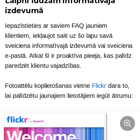
Laipni lūdzam informatīvajā
izdevumā
Iepazīstieties ar saviem FAQ jauniem
klientiem, iekļaujot saiti uz šo lapu savā
sveiciena informatīvajā izdevumā vai sveiciena
e-pastā. Atkal šī ir proaktīva pieeja, kas palīdz
paredzēt klientu vajadzības.
Fotoattēlu koplietošanas vietne
Flickr
dara to,
lai palīdzētu jaunajiem lietotājiem iegūt ātrumu: