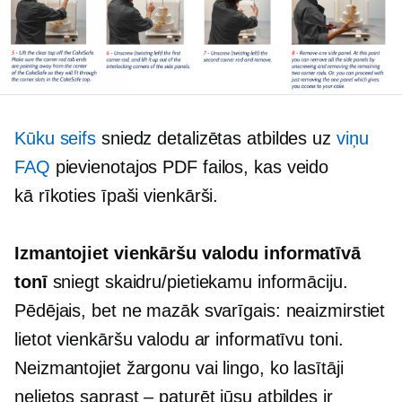
Kūku seifs
sniedz detalizētas atbildes uz
viņu
FAQ
pievienotajos PDF failos, kas veido
kā rīkoties
īpaši vienkārši.
Izmantojiet vienkāršu valodu informatīvā
tonī
sniegt skaidru/pietiekamu informāciju.
Pēdējais, bet ne mazāk svarīgais: neaizmirstiet
lietot vienkāršu valodu ar informatīvu toni.
Neizmantojiet žargonu vai lingo, ko lasītāji
nelietos
saprast – paturēt
jūsu atbildes ir