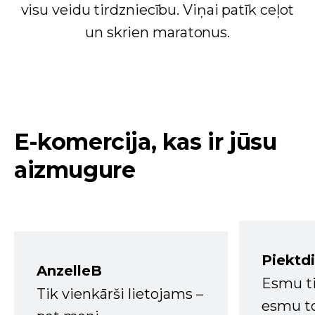
visu veidu tirdzniecību. Viņai patīk ceļot
un skrien maratonus.
E-komercija, kas ir jūsu
aizmugure
Piektd
AnzelleB
Esmu ti
Tik vienkārši lietojams –
esmu to