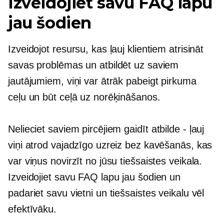
Izveidojiet savu FAQ lapu
jau šodien
Izveidojot resursu, kas ļauj klientiem atrisināt
savas problēmas un atbildēt uz saviem
jautājumiem, viņi var ātrāk pabeigt pirkuma
ceļu un būt ceļā uz norēķināšanos.
Nelieciet saviem pircējiem gaidīt
atbilde - ļauj
viņi atrod vajadzīgo uzreiz bez kavēšanās, kas
var viņus novirzīt no jūsu tiešsaistes veikala.
Izveidojiet savu FAQ lapu jau šodien un
padariet savu vietni un tiešsaistes veikalu vēl
efektīvāku.