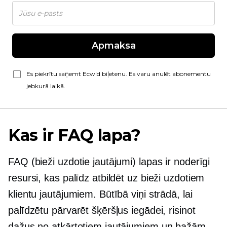
Apmaksa
Es piekrītu saņemt Ecwid biļetenu. Es varu anulēt abonementu
jebkurā laikā.
Kas ir FAQ lapa?
FAQ (bieži uzdotie jautājumi) lapas ir noderīgi
resursi, kas palīdz atbildēt uz bieži uzdotiem
klientu jautājumiem. Būtībā viņi strādā, lai
palīdzētu pārvarēt šķēršļus iegādei, risinot
dažus no atkārtotiem jautājumiem un bažām,