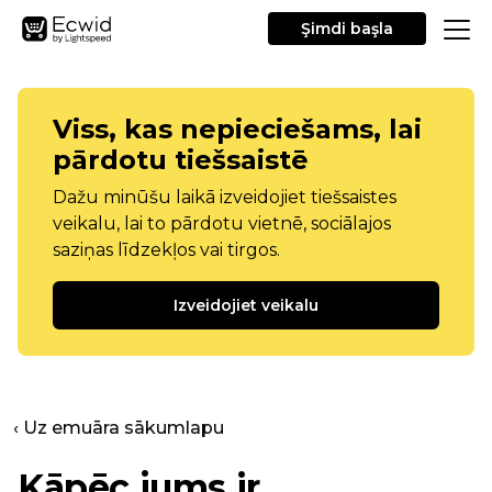
Şimdi başla
Viss, kas nepieciešams, lai
pārdotu tiešsaistē
Dažu minūšu laikā izveidojiet tiešsaistes
veikalu, lai to pārdotu vietnē, sociālajos
saziņas līdzekļos vai tirgos.
Izveidojiet veikalu
‹ Uz emuāra sākumlapu
Kāpēc jums ir