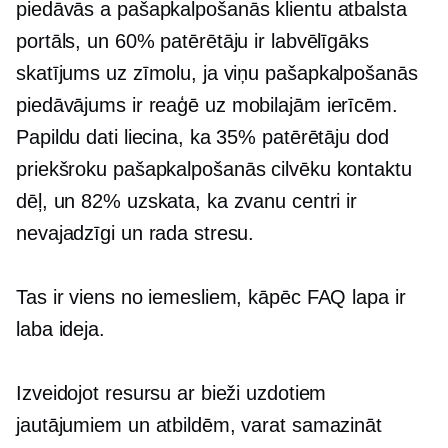
piedāvās a
pašapkalpošanās
klientu atbalsta
portāls, un 60% patērētāju ir labvēlīgāks
skatījums uz zīmolu, ja viņu
pašapkalpošanās
piedāvājums ir
reaģē uz mobilajām ierīcēm.
Papildu dati liecina, ka 35% patērētāju dod
priekšroku
pašapkalpošanās
cilvēku kontaktu
dēļ, un 82% uzskata, ka zvanu centri ir
nevajadzīgi un rada stresu.
Tas ir viens no iemesliem, kāpēc FAQ lapa ir
laba ideja.
Izveidojot resursu ar bieži uzdotiem
jautājumiem un atbildēm, varat samazināt