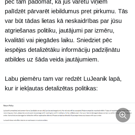
pēc tam padomāt, kā jūs varētu viņiem
palīdzēt pārvarēt iebildumus pret pirkumu. Tās
var būt tādas lietas kā neskaidrības par jūsu
atgriešanas politiku, jautājumi par izmēru,
kvalitāti vai piegādes laiku. Sniedziet pēc
iespējas detalizētāku informāciju
padziļinātu
atbildes uz šāda veida jautājumiem.
Labu piemēru tam var redzēt LuJeanik lapā,
kur ir iekļautas detalizētas politikas: