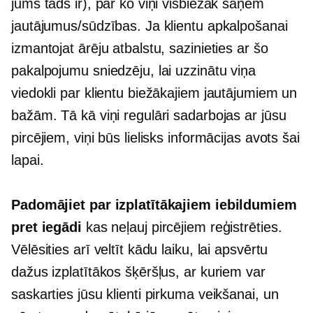
jums tāds ir), par ko viņi visbiežāk saņem
jautājumus/sūdzības. Ja klientu apkalpošanai
izmantojat ārēju atbalstu, sazinieties ar šo
pakalpojumu sniedzēju, lai uzzinātu viņa
viedokli par klientu biežākajiem jautājumiem un
bažām. Tā kā viņi regulāri sadarbojas ar jūsu
pircējiem, viņi būs lielisks informācijas avots šai
lapai.
Padomājiet par izplatītākajiem iebildumiem
pret iegādi
kas neļauj pircējiem reģistrēties.
Vēlēsities arī veltīt kādu laiku, lai apsvērtu
dažus izplatītākos šķēršļus, ar kuriem var
saskarties jūsu klienti pirkuma veikšanai, un