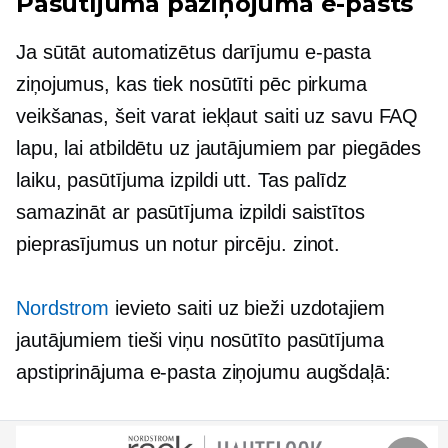
Pasūtījuma paziņojuma e-pasts
Ja sūtāt automatizētus darījumu e-pasta
ziņojumus, kas tiek nosūtīti pēc pirkuma
veikšanas, šeit varat iekļaut saiti uz savu FAQ
lapu, lai atbildētu uz jautājumiem par piegādes
laiku, pasūtījuma izpildi utt. Tas palīdz
samazināt ar pasūtījuma izpildi saistītos
pieprasījumus un notur pircēju. zinot.
Nordstrom
ievieto saiti uz bieži uzdotajiem
jautājumiem tieši viņu nosūtīto pasūtījuma
apstiprinājuma e-pasta ziņojumu augšdaļā: