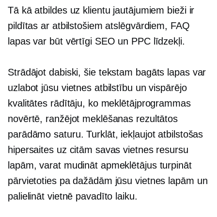
Tā kā atbildes uz klientu jautājumiem bieži ir
pildītas ar atbilstošiem atslēgvārdiem, FAQ
lapas var būt vērtīgi SEO un PPC līdzekļi.
Strādājot dabiski, šie
tekstam bagāts
lapas var
uzlabot jūsu vietnes atbilstību un vispārējo
kvalitātes rādītāju, ko meklētājprogrammas
novērtē, ranžējot meklēšanas rezultātos
parādāmo saturu. Turklāt, iekļaujot atbilstošas ​​
hipersaites uz citām savas vietnes resursu
lapām, varat mudināt apmeklētājus turpināt
pārvietoties pa dažādām jūsu vietnes lapām un
palielināt vietnē pavadīto laiku.