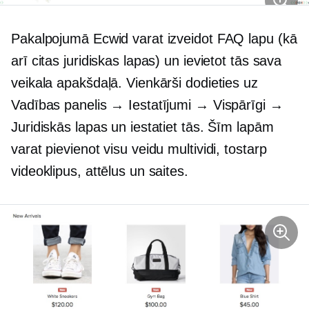
Pakalpojumā Ecwid varat izveidot FAQ lapu (kā
arī citas juridiskas lapas) un ievietot tās sava
veikala apakšdaļā. Vienkārši dodieties uz
Vadības panelis → Iestatījumi → Vispārīgi →
Juridiskās lapas un iestatiet tās. Šīm lapām
varat pievienot visu veidu multividi, tostarp
videoklipus, attēlus un saites.