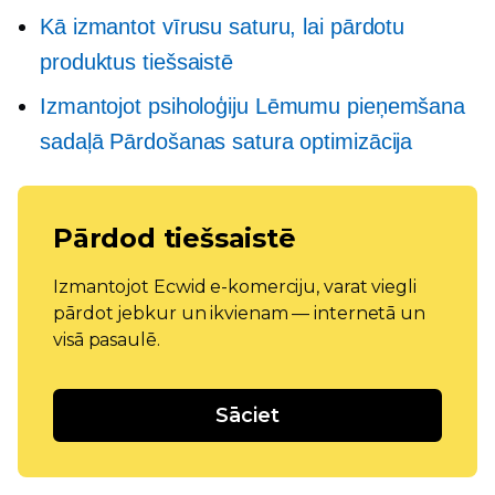
Kā izmantot vīrusu saturu, lai pārdotu
produktus tiešsaistē
Izmantojot psiholoģiju
Lēmumu pieņemšana
sadaļā Pārdošanas satura optimizācija
Pārdod tiešsaistē
Izmantojot Ecwid e-komerciju, varat viegli
pārdot jebkur un ikvienam — internetā un
visā pasaulē.
Sāciet