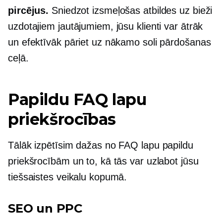
pircējus.
Sniedzot izsmeļošas atbildes uz bieži
uzdotajiem jautājumiem, jūsu klienti var ātrāk
un efektīvāk pāriet uz nākamo soli pārdošanas
ceļā.
Papildu FAQ lapu
priekšrocības
Tālāk izpētīsim dažas no FAQ lapu papildu
priekšrocībām un to, kā tās var uzlabot jūsu
tiešsaistes veikalu kopumā.
SEO un PPC