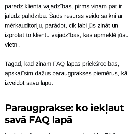
paredz klienta vajadzības, pirms viņam pat ir
jālūdz palīdzība. Šāds resurss veido saikni ar
mērķauditoriju, parādot, cik labi jūs zināt un
izprotat to klientu vajadzības, kas apmeklē jūsu
vietni.
Tagad, kad zinām FAQ lapas priekšrocības,
apskatīsim dažus paraugprakses piemērus, kā
izveidot savu lapu.
Paraugprakse: ko iekļaut
savā FAQ lapā