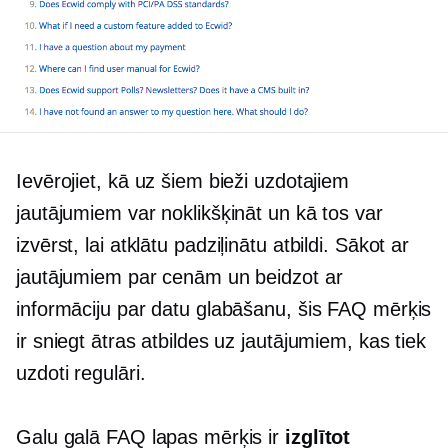
Ievērojiet, kā uz šiem bieži uzdotajiem
jautājumiem var noklikšķināt un kā tos var
izvērst, lai atklātu
padziļinātu
atbildi. Sākot ar
jautājumiem par cenām un beidzot ar
informāciju par datu glabāšanu, šis FAQ mērķis
ir sniegt ātras atbildes uz jautājumiem, kas tiek
uzdoti regulāri.
Galu galā FAQ lapas mērķis ir
izglītot