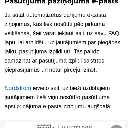
Pasūtījuma paziņojuma e-pasts
Ja sūtāt automatizētus darījumu e-pasta
ziņojumus, kas tiek nosūtīti pēc pirkuma
veikšanas, šeit varat iekļaut saiti uz savu FAQ
lapu, lai atbildētu uz jautājumiem par piegādes
laiku, pasūtījuma izpildi utt. Tas palīdz
samazināt ar pasūtījuma izpildi saistītos
pieprasījumus un notur pircēju. zinot.
Nordstrom
ievieto saiti uz bieži uzdotajiem
jautājumiem tieši viņu nosūtīto pasūtījuma
apstiprinājuma e-pasta ziņojumu augšdaļā: