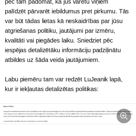
pēc tam padomāt, kā jūs varētu viņiem
palīdzēt pārvarēt iebildumus pret pirkumu. Tās
var būt tādas lietas kā neskaidrības par jūsu
atgriešanas politiku, jautājumi par izmēru,
kvalitāti vai piegādes laiku. Sniedziet pēc
iespējas detalizētāku informāciju
padziļinātu
atbildes uz šāda veida jautājumiem.
Labu piemēru tam var redzēt LuJeanik lapā,
kur ir iekļautas detalizētas politikas: