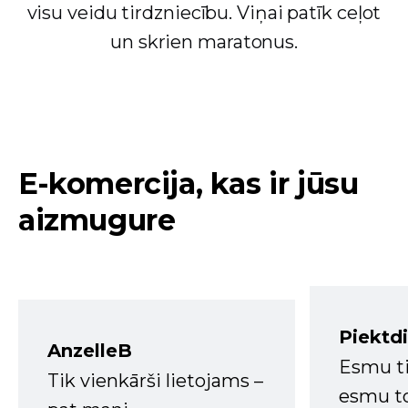
visu veidu tirdzniecību. Viņai patīk ceļot
un skrien maratonus.
E-komercija, kas ir jūsu
aizmugure
Piektd
AnzelleB
Esmu ti
Tik vienkārši lietojams –
esmu to