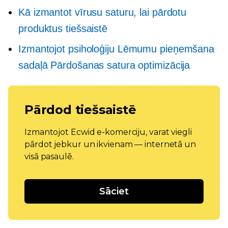
Kā izmantot vīrusu saturu, lai pārdotu
produktus tiešsaistē
Izmantojot psiholoģiju
Lēmumu pieņemšana
sadaļā Pārdošanas satura optimizācija
Pārdod tiešsaistē
Izmantojot Ecwid e-komerciju, varat viegli
pārdot jebkur un ikvienam — internetā un
visā pasaulē.
Sāciet