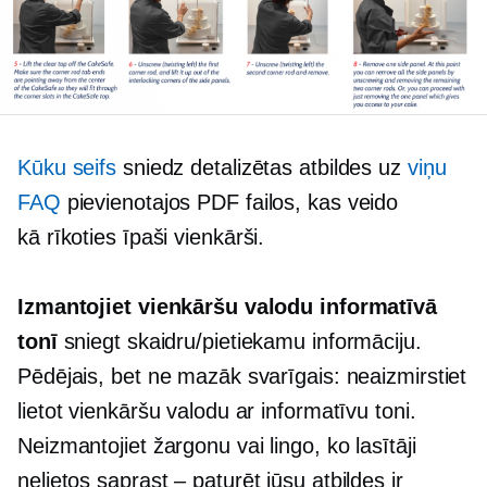
Kūku seifs
sniedz detalizētas atbildes uz
viņu
FAQ
pievienotajos PDF failos, kas veido
kā rīkoties
īpaši vienkārši.
Izmantojiet vienkāršu valodu informatīvā
tonī
sniegt skaidru/pietiekamu informāciju.
Pēdējais, bet ne mazāk svarīgais: neaizmirstiet
lietot vienkāršu valodu ar informatīvu toni.
Neizmantojiet žargonu vai lingo, ko lasītāji
nelietos
saprast – paturēt
jūsu atbildes ir