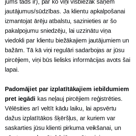
jums tāds ir), par ko viņi visbiežāk saņem
jautājumus/sūdzības. Ja klientu apkalpošanai
izmantojat ārēju atbalstu, sazinieties ar šo
pakalpojumu sniedzēju, lai uzzinātu viņa
viedokli par klientu biežākajiem jautājumiem un
bažām. Tā kā viņi regulāri sadarbojas ar jūsu
pircējiem, viņi būs lielisks informācijas avots šai
lapai.
Padomājiet par izplatītākajiem iebildumiem
pret iegādi
kas neļauj pircējiem reģistrēties.
Vēlēsities arī veltīt kādu laiku, lai apsvērtu
dažus izplatītākos šķēršļus, ar kuriem var
saskarties jūsu klienti pirkuma veikšanai, un