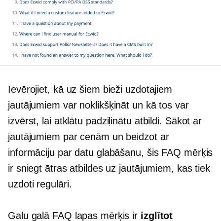
Ievērojiet, kā uz šiem bieži uzdotajiem
jautājumiem var noklikšķināt un kā tos var
izvērst, lai atklātu
padziļinātu
atbildi. Sākot ar
jautājumiem par cenām un beidzot ar
informāciju par datu glabāšanu, šis FAQ mērķis
ir sniegt ātras atbildes uz jautājumiem, kas tiek
uzdoti regulāri.
Galu galā FAQ lapas mērķis ir
izglītot