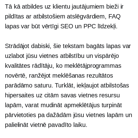
Tā kā atbildes uz klientu jautājumiem bieži ir
pildītas ar atbilstošiem atslēgvārdiem, FAQ
lapas var būt vērtīgi SEO un PPC līdzekļi.
Strādājot dabiski, šie
tekstam bagāts
lapas var
uzlabot jūsu vietnes atbilstību un vispārējo
kvalitātes rādītāju, ko meklētājprogrammas
novērtē, ranžējot meklēšanas rezultātos
parādāmo saturu. Turklāt, iekļaujot atbilstošas ​​
hipersaites uz citām savas vietnes resursu
lapām, varat mudināt apmeklētājus turpināt
pārvietoties pa dažādām jūsu vietnes lapām un
palielināt vietnē pavadīto laiku.