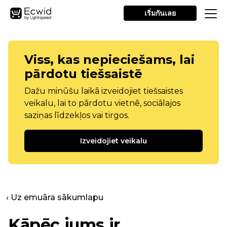
เริ่มกันเลย
Viss, kas nepieciešams, lai
pārdotu tiešsaistē
Dažu minūšu laikā izveidojiet tiešsaistes
veikalu, lai to pārdotu vietnē, sociālajos
saziņas līdzekļos vai tirgos.
Izveidojiet veikalu
‹ Uz emuāra sākumlapu
Kāpēc jums ir