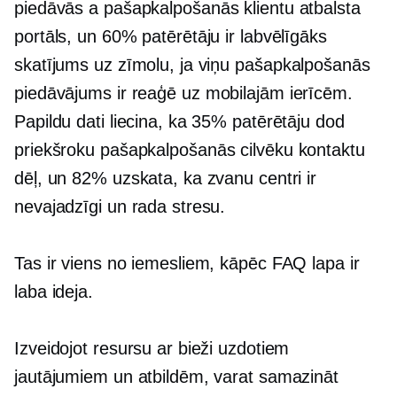
piedāvās a
pašapkalpošanās
klientu atbalsta
portāls, un 60% patērētāju ir labvēlīgāks
skatījums uz zīmolu, ja viņu
pašapkalpošanās
piedāvājums ir
reaģē uz mobilajām ierīcēm.
Papildu dati liecina, ka 35% patērētāju dod
priekšroku
pašapkalpošanās
cilvēku kontaktu
dēļ, un 82% uzskata, ka zvanu centri ir
nevajadzīgi un rada stresu.
Tas ir viens no iemesliem, kāpēc FAQ lapa ir
laba ideja.
Izveidojot resursu ar bieži uzdotiem
jautājumiem un atbildēm, varat samazināt