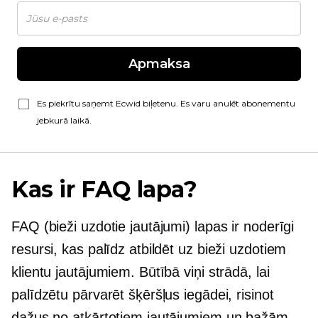
Apmaksa
Es piekrītu saņemt Ecwid biļetenu. Es varu anulēt abonementu
jebkurā laikā.
Kas ir FAQ lapa?
FAQ (bieži uzdotie jautājumi) lapas ir noderīgi
resursi, kas palīdz atbildēt uz bieži uzdotiem
klientu jautājumiem. Būtībā viņi strādā, lai
palīdzētu pārvarēt šķēršļus iegādei, risinot
dažus no atkārtotiem jautājumiem un bažām,