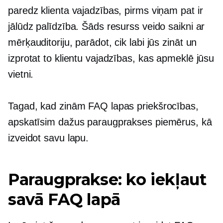
paredz klienta vajadzības, pirms viņam pat ir
jālūdz palīdzība. Šāds resurss veido saikni ar
mērķauditoriju, parādot, cik labi jūs zināt un
izprotat to klientu vajadzības, kas apmeklē jūsu
vietni.
Tagad, kad zinām FAQ lapas priekšrocības,
apskatīsim dažus paraugprakses piemērus, kā
izveidot savu lapu.
Paraugprakse: ko iekļaut
savā FAQ lapā