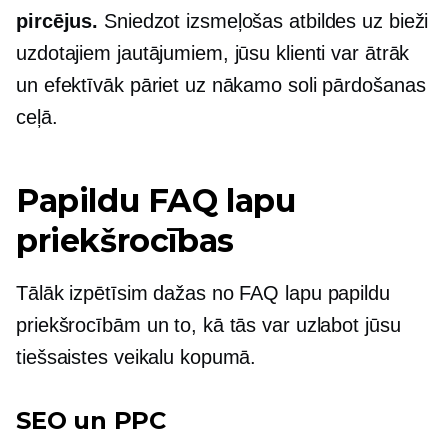
pircējus.
Sniedzot izsmeļošas atbildes uz bieži
uzdotajiem jautājumiem, jūsu klienti var ātrāk
un efektīvāk pāriet uz nākamo soli pārdošanas
ceļā.
Papildu FAQ lapu
priekšrocības
Tālāk izpētīsim dažas no FAQ lapu papildu
priekšrocībām un to, kā tās var uzlabot jūsu
tiešsaistes veikalu kopumā.
SEO un PPC