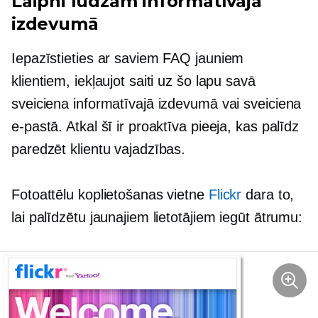
Laipni lūdzam informatīvajā
izdevumā
Iepazīstieties ar saviem FAQ jauniem
klientiem, iekļaujot saiti uz šo lapu savā
sveiciena informatīvajā izdevumā vai sveiciena
e-pastā. Atkal šī ir proaktīva pieeja, kas palīdz
paredzēt klientu vajadzības.
Fotoattēlu koplietošanas vietne
Flickr
dara to,
lai palīdzētu jaunajiem lietotājiem iegūt ātrumu: