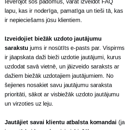
Ievērojot šos padomus, varat izveidot FAQ
lapu, kas ir noderīga, pamatīga un tieši tā, kas
ir nepieciešams jūsu klientiem.
Izveidojiet biežāk uzdoto jautājumu
sarakstu
jums ir nosūtīts e-pasts par. Vispirms
ir jāapskata daži bieži uzdotie jautājumi, kurus
uzdodat savā vietnē, un jāizveido saraksts ar
dažiem biežāk uzdotajiem jautājumiem. No
šejienes nosakiet savu jautājumu saraksta
prioritāti, sākot ar visbiežāk uzdoto jautājumu
un virzoties uz leju.
Jautājiet savai klientu atbalsta komandai
(ja