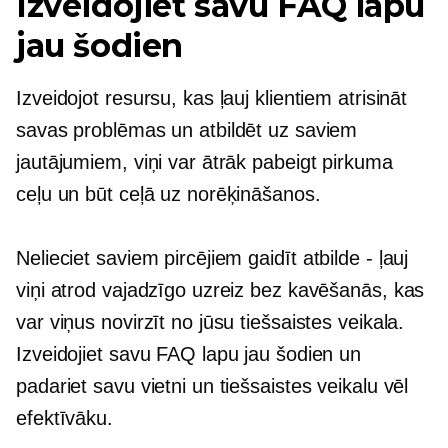
Izveidojiet savu FAQ lapu
jau šodien
Izveidojot resursu, kas ļauj klientiem atrisināt
savas problēmas un atbildēt uz saviem
jautājumiem, viņi var ātrāk pabeigt pirkuma
ceļu un būt ceļā uz norēķināšanos.
Nelieciet saviem pircējiem gaidīt
atbilde - ļauj
viņi atrod vajadzīgo uzreiz bez kavēšanās, kas
var viņus novirzīt no jūsu tiešsaistes veikala.
Izveidojiet savu FAQ lapu jau šodien un
padariet savu vietni un tiešsaistes veikalu vēl
efektīvāku.