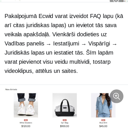
Pakalpojumā Ecwid varat izveidot FAQ lapu (kā
arī citas juridiskas lapas) un ievietot tās sava
veikala apakšdaļā. Vienkārši dodieties uz
Vadības panelis → Iestatījumi → Vispārīgi →
Juridiskās lapas un iestatiet tās. Šīm lapām
varat pievienot visu veidu multividi, tostarp
videoklipus, attēlus un saites.