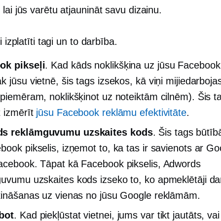
lai jūs varētu atjaunināt savu dizainu.
i izplatīti tagi un to darbība.
ok pikseļi
. Kad kāds noklikšķina uz jūsu Faceboo
 jūsu vietnē, šis tags izsekos, kā viņi mijiedarboja
(piemēram, noklikšķinot uz noteiktām cilnēm). Šis t
t izmērīt
jūsu Facebook reklāmu efektivitāte
.
s reklāmguvumu uzskaites kods
. Šis tags būtīb
book pikselis, izņemot to, ka tas ir savienots ar Go
acebook. Tāpat kā Facebook pikselis, Adwords
uvumu uzskaites kods izseko to, ko apmeklētāji da
ķināšanas uz vienas no jūsu Google reklāmām.
bot
. Kad piekļūstat vietnei, jums var tikt jautāts, vai