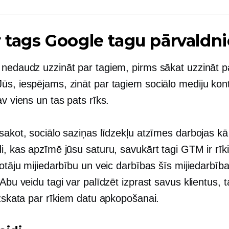
r tags Google tagu pārvaldn
 nedaudz uzzināt par tagiem, pirms sākat uzzināt
ūs, iespējams, zināt par tagiem sociālo mediju kon
av viens un tas pats rīks.
sakot, sociālo saziņas līdzekļu atzīmes darbojas kā
i, kas apzīmē jūsu saturu, savukārt tagi GTM ir rīki
totāju mijiedarbību un veic darbības šīs mijiedarbīb
 Abu veidu tagi var palīdzēt izprast savus klientus
uzskata par rīkiem datu apkopošanai.