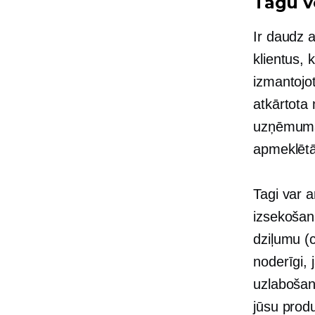
Tagu v
Ir daudz 
klientus, 
izmantojo
atkārtota 
uzņēmumam
apmeklētā
Tagi var a
izsekošan
dziļumu (c
noderīgi,
uzlabošanu
jūsu produ