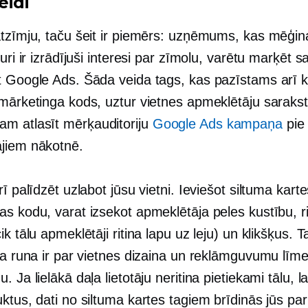
eidi
atzīmju, taču šeit ir piemērs: uzņēmums, kas mēģina
kuri ir izrādījuši interesi par zīmolu, varētu marķēt sa
t Google Ads. Šāda veida tags, kas pazīstams arī 
mārketinga kods, uztur vietnes apmeklētāju sarakstu
 atlasīt mērķauditoriju
Google Ads kampaņa
pie
jiem nākotnē.
rī palīdzēt uzlabot jūsu vietni. Ieviešot siltuma kart
as kodu, varat izsekot apmeklētāja peles kustību, r
ik tālu apmeklētāji ritina lapu uz leju) un klikšķus. Ta
 ja runa ir par vietnes dizaina un reklāmguvumu līm
. Ja lielākā daļa lietotāju neritina pietiekami tālu, l
ktus, dati no siltuma kartes tagiem brīdinās jūs par