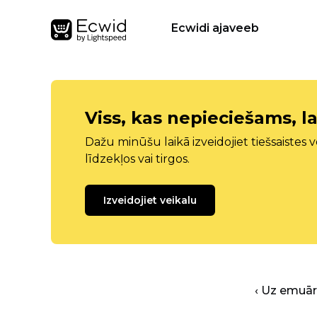
Ecwidi ajaveeb
Viss, kas nepieciešams, la
Dažu minūšu laikā izveidojiet tiešsaistes ve
līdzekļos vai tirgos.
Izveidojiet veikalu
‹ Uz emuā