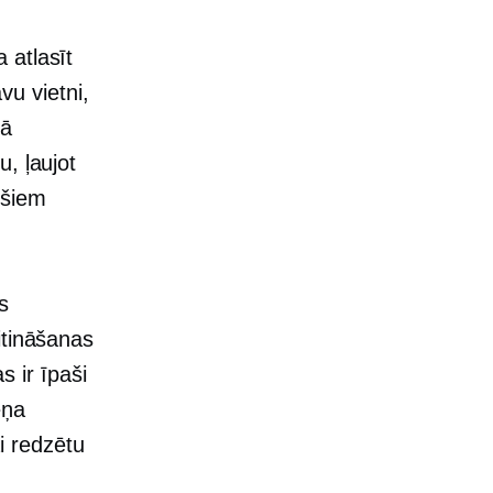
 atlasīt
vu vietni,
kā
, ļaujot
 šiem
es
itināšanas
s ir īpaši
eņa
ai redzētu