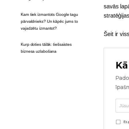
savās lapā
Kam tiek izmantots Google tagu
stratēģija
pārvaldnieks? Un kāpēc jums to
vajadzētu izmantot?
Šeit ir vi
Kurp doties tālāk: tiešsaistes
biznesa uzlabošana
Kā
Pado
īpaš
Es 