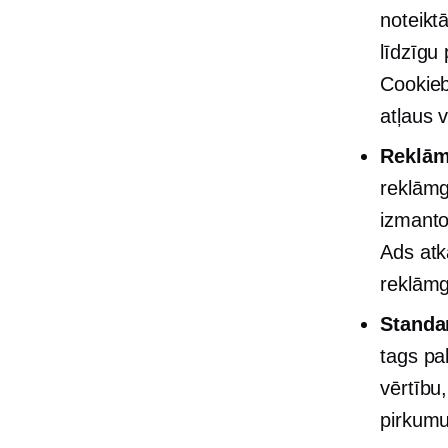
noteikt
līdzīgu
Cookieb
atļaus 
Reklām
reklāmg
izmanto
Ads atk
reklāmg
Standa
tags pa
vērtību
pirkumu