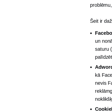
problēmu, 
Šeit ir daž
Facebo
un nonāk
saturu 
palīdzē
Adword
kā Face
nevis F
reklāmg
noklikš
Cookie