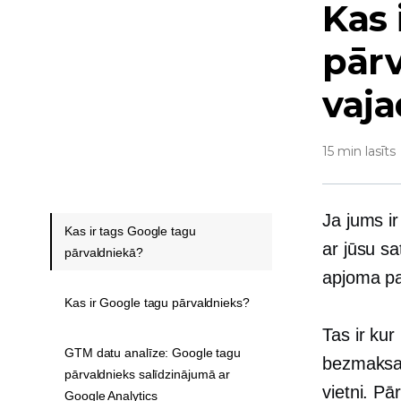
Kas 
pārv
vaja
15 min lasīts
Ja jums ir
Kas ir tags Google tagu
ar jūsu sa
pārvaldniekā?
apjoma pa
Kas ir Google tagu pārvaldnieks?
Tas ir kur
GTM datu analīze: Google tagu
bezmaksas 
pārvaldnieks salīdzinājumā ar
vietni. Pā
Google Analytics