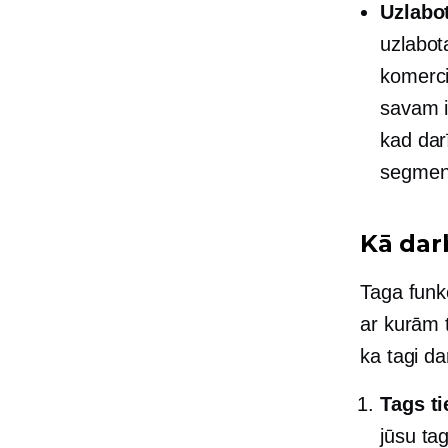
Uzlabo
uzlabot
komerci
savam i
kad darī
segment
Kā dar
Taga funk
ar kurām 
ka tagi da
Tags ti
jūsu tag