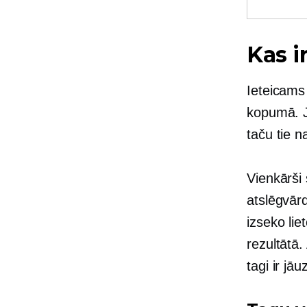
Kas i
Ieteicams
kopumā. J
taču tie n
Vienkārši 
atslēgvārd
izseko lie
rezultātā.
tagi ir jā