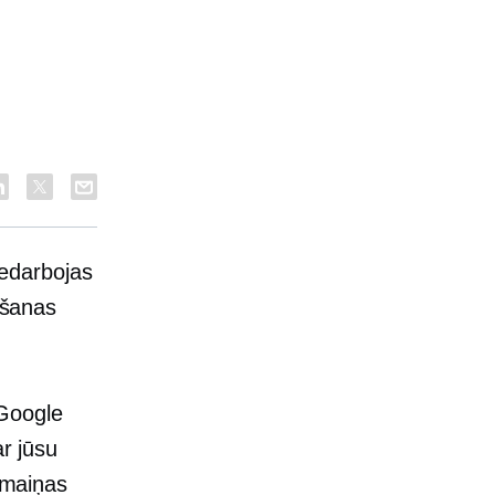
jiedarbojas
došanas
Google
ar jūsu
izmaiņas