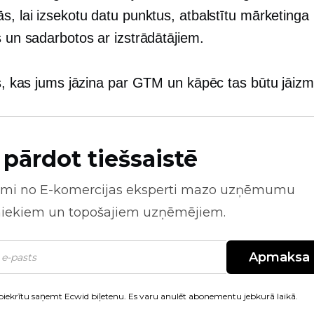
s, lai izsekotu datu punktus, atbalstītu mārketinga
s un sadarbotos ar izstrādātājiem.
ss, kas jums jāzina par GTM un kāpēc tas būtu jāiz
 pārdot tiešsaistē
mi no
E-komercijas
eksperti mazo uzņēmumu
niekiem un topošajiem uzņēmējiem.
Apmaksa
piekrītu saņemt Ecwid biļetenu. Es varu anulēt abonementu jebkurā laikā.