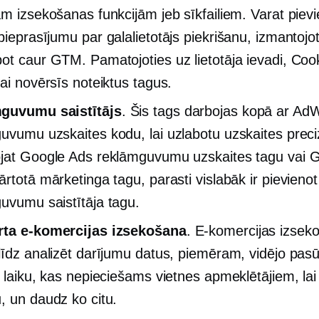
ām izsekošanas funkcijām jeb sīkfailiem. Varat pievi
 pieprasījumu par
galalietotājs
piekrišanu, izmantojo
ot caur GTM. Pamatojoties uz lietotāja ievadi, Coo
vai novērsīs noteiktus tagus.
guvumu saistītājs
. Šis tags darbojas kopā ar Ad
uvumu uzskaites kodu, lai uzlabotu uzskaites preciz
jat Google Ads reklāmguvumu uzskaites tagu vai 
ārtotā mārketinga tagu, parasti vislabāk ir pievienot
uvumu saistītāja tagu.
rta e-komercijas izsekošana
. E-komercijas izsek
līdz analizēt darījumu datus, piemēram, vidējo pas
, laiku, kas nepieciešams vietnes apmeklētājiem, lai
, un daudz ko citu.