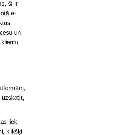
, šī ir
botā e-
ktus
ocesu un
 klientu
latformām,
 uzskatīt,
kas liek
i, klikšķi