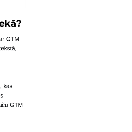
iekā?
 par GTM
tekstā,
, kas
as
, taču GTM