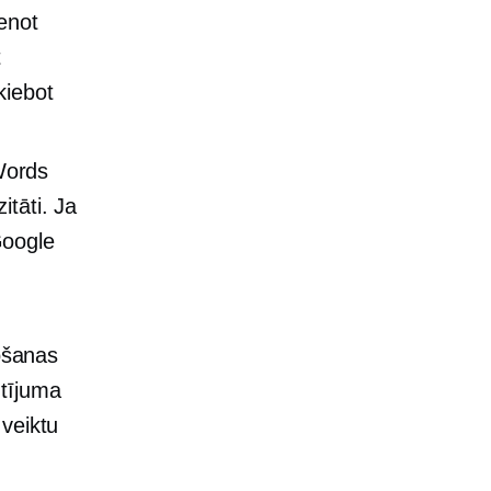
enot
t
kiebot
Words
itāti. Ja
Google
ošanas
ūtījuma
 veiktu