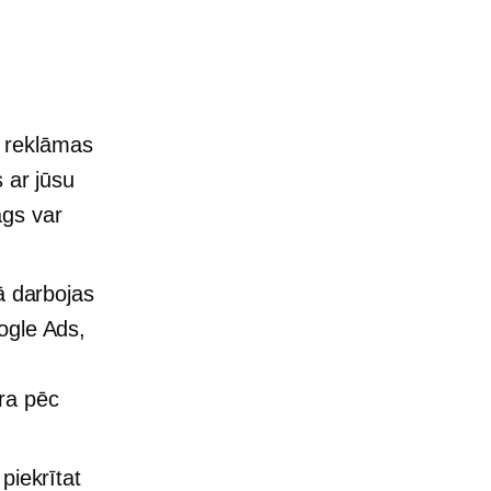
k reklāmas
s ar jūsu
ags var
ā darbojas
ogle Ads,
ra pēc
 piekrītat