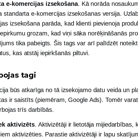
ta e-komercijas izsekošana
. Kā norāda nosaukums
a standarta e-komercijas izsekošanas versija. Uzla
jas izsekošana parāda, kad klienti pievienoja produ
epirkumu grozam, kad viņi sāka norēķināšanās pr
jums tika pabeigts. Šis tags var arī palīdzēt noteikt
us, kas atstāj iepirkšanās piltuvi.
bojas tagi
cija būs atkarīga no tā izsekojamo datu veida un p
tas ir saistīts (piemēram, Google Ads). Tomēr varat
rbojas trīs darbībās.
ek aktivizēts
. Aktivizētāji ir lietotāja mijiedarbības, 
iem aktivizēties. Parastie aktivizētāji ir lapu skatījum