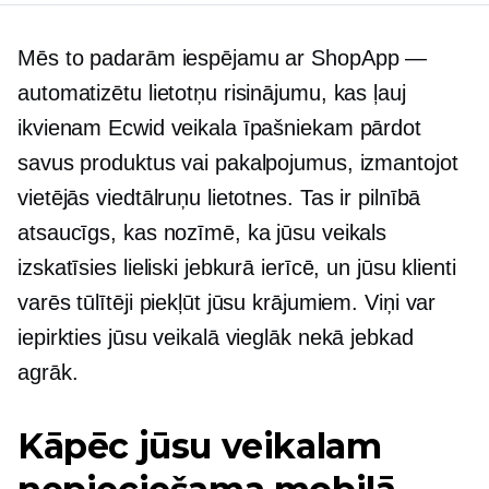
Mēs to padarām iespējamu ar ShopApp —
automatizētu lietotņu risinājumu, kas ļauj
ikvienam Ecwid veikala īpašniekam pārdot
savus produktus vai pakalpojumus, izmantojot
vietējās viedtālruņu lietotnes. Tas ir pilnībā
atsaucīgs, kas nozīmē, ka jūsu veikals
izskatīsies lieliski jebkurā ierīcē, un jūsu klienti
varēs tūlītēji piekļūt jūsu krājumiem. Viņi var
iepirkties jūsu veikalā vieglāk nekā jebkad
agrāk.
Kāpēc jūsu veikalam