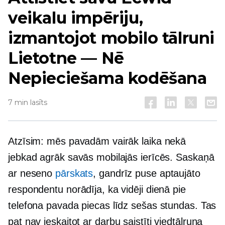
veikalu impēriju,
izmantojot mobilo tālruni
Lietotne — Nē
Nepieciešama kodēšana
7 min lasīts
Atzīsim: mēs pavadām vairāk laika nekā
jebkad agrāk savās mobilajās ierīcēs. Saskaņā
ar neseno
pārskats
, gandrīz puse aptaujāto
respondentu norādīja, ka vidēji dienā pie
telefona pavada piecas līdz sešas stundas. Tas
pat nav ieskaitot
ar darbu saistīti
viedtālruņa