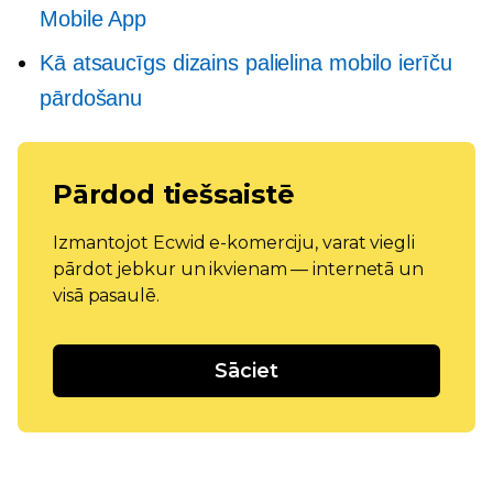
Mobile App
Kā atsaucīgs dizains palielina mobilo ierīču
pārdošanu
Pārdod tiešsaistē
Izmantojot Ecwid e-komerciju, varat viegli
pārdot jebkur un ikvienam — internetā un
visā pasaulē.
Sāciet