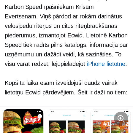
Karbon Speed ​​īpašniekam Krisam
Evertsenam. Viņš pārdod ar rokām darinātus
velosipēdu riteņus un citus riteņbraukšanas
piederumus, izmantojot Ecwid. Lietotnē Karbon
Speed ​​tiek rādīts pilns katalogs, informācija par
uzņēmumu un dažādi veidi, kā sazināties. To
visu varat redzēt, lejupielādējot
iPhone lietotne
.
Kopš tā laika esam izveidojuši daudz vairāk
lietotņu Ecwid pārdevējiem. Šeit ir daži no tiem: