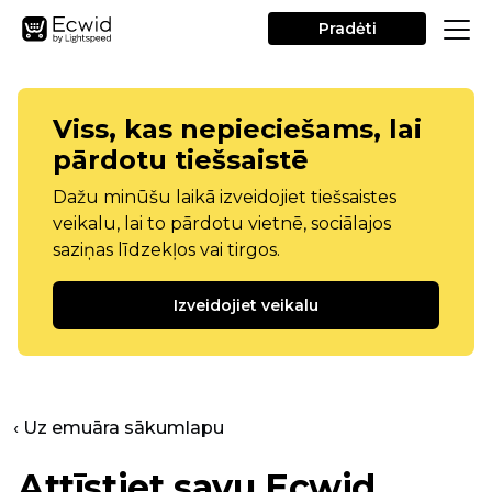
Pradėti
Viss, kas nepieciešams, lai
pārdotu tiešsaistē
Dažu minūšu laikā izveidojiet tiešsaistes
veikalu, lai to pārdotu vietnē, sociālajos
saziņas līdzekļos vai tirgos.
Izveidojiet veikalu
‹ Uz emuāra sākumlapu
Attīstiet savu Ecwid