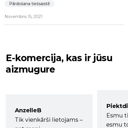
Pārdošana tiešsaistē
Novembris 15, 2021
E-komercija, kas ir jūsu
aizmugure
Piektd
AnzelleB
Esmu ti
Tik vienkārši lietojams –
esmu to