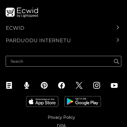
ECWID
Ecwid.com
PARDUODU INTERNETU
Kainodara
Parduodu visur
Pagalbos centras
Parduodu Facebook
Parduodu Instagram
Privacy Policy
DPA