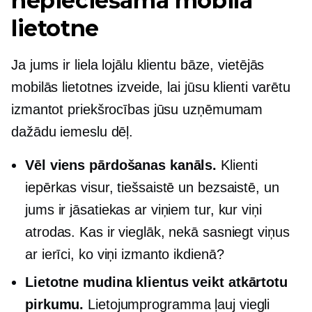
nepieciešama mobilā
lietotne
Ja jums ir liela lojālu klientu bāze, vietējās
mobilās lietotnes izveide, lai jūsu klienti varētu
izmantot priekšrocības jūsu uzņēmumam
dažādu iemeslu dēļ.
Vēl viens pārdošanas kanāls.
Klienti
iepērkas visur, tiešsaistē un bezsaistē, un
jums ir jāsatiekas ar viņiem tur, kur viņi
atrodas. Kas ir vieglāk, nekā sasniegt viņus
ar ierīci, ko viņi izmanto ikdienā?
Lietotne mudina klientus veikt atkārtotu
pirkumu.
Lietojumprogramma ļauj viegli