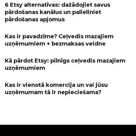
6 Etsy alternatīvas: dažādojiet savus
pārdošanas kanālus un palieliniet
pārdošanas apjomus
Kas ir pavadzīme? Ceļvedis mazajiem
uzņēmumiem + bezmaksas veidne
Kā pārdot Etsy: pilnīgs ceļvedis mazajiem
uzņēmumiem
Kas ir vienotā komercija un vai jūsu
uzņēmumam tā ir nepieciešama?