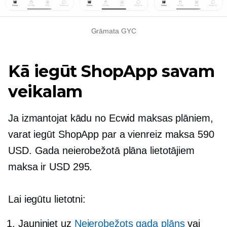
Grāmata GYC
Kā iegūt ShopApp savam
veikalam
Ja izmantojat kādu no Ecwid maksas plāniem,
varat iegūt ShopApp par a
vienreiz
maksa 590
USD. Gada neierobežotā plāna lietotājiem
maksa ir USD 295.
Lai iegūtu lietotni:
Jauniniet uz
Neierobežots gada plāns
vai