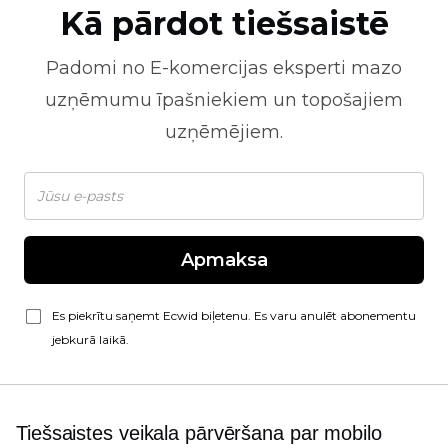
Kā pārdot tiešsaistē
Padomi no
E-komercijas
eksperti mazo
uzņēmumu īpašniekiem un topošajiem
uzņēmējiem.
Apmaksa
Es piekrītu saņemt Ecwid biļetenu. Es varu anulēt abonementu
jebkurā laikā.
Tiešsaistes veikala pārvēršana par mobilo