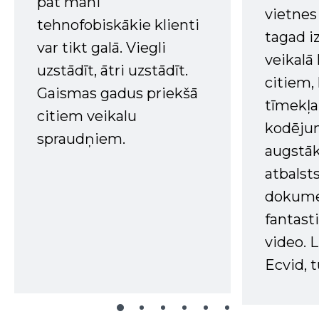
pat mani
vietnes
tehnofobiskākie klienti
tagad i
var tikt galā. Viegli
veikalā
uzstādīt, ātri uzstādīt.
citiem
Gaismas gadus priekšā
tīmekļa 
citiem veikalu
kodējum
spraudņiem.
augstā
atbalsts
dokume
fantast
video. L
Ecvid, t