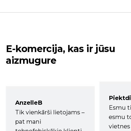
E-komercija, kas ir jūsu
aizmugure
Piektd
AnzelleB
Esmu ti
Tik vienkārši lietojams –
esmu to
pat mani
vietnes
tehnofobiskākie klienti