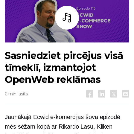
Bārs
Sasniedziet pircējus visā
tīmeklī, izmantojot
OpenWeb reklāmas
6 min lasīts
Jaunākajā Ecwid e-komercijas šova epizodē
mēs sēžam kopā ar Rikardo Lasu, Kliken