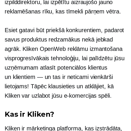
izpilddirektoru, lai izpētītu aizraujošo jauno
reklamēšanas rīku, kas tīmekli pārņem vētra.
Esiet gatavi būt priekšā konkurentiem, padarot
savus produktus redzamākus nekā jebkad
agrāk. Kliken OpenWeb reklāmu izmantošana
visprogresīvākais
tehnoloģiju, lai palīdzētu jūsu
uzņēmumam atlasīt potenciālos klientus
un
klientiem — un
tas ir neticami vienkārši
lietojams! Tāpēc klausieties un atklājiet, kā
Kliken var uzlabot jūsu e-komercijas spēli.
Kas ir Kliken?
Kliken ir mārketinga platforma, kas izstrādāta,