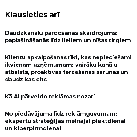
Klausieties arī
Daudzkanālu pārdošanas skaidrojums:
paplašināšanās līdz lieliem un nišas tirgiem
Klientu apkalpošanas rīki, kas nepieciešami
ikvienam uzņēmumam: vairāku kanālu
atbalsts, proaktīvas tērzēšanas sarunas un
daudz kas cits
Kā AI pārveido reklāmas nozari
No piedāvājuma līdz reklāmguvumam:
ekspertu stratēģijas melnajai piektdienai
un kiberpirmdienai