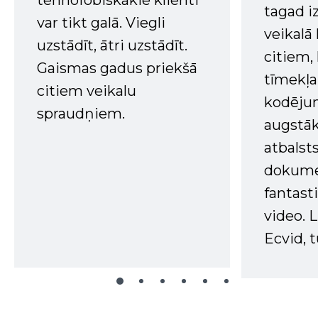
tagad i
var tikt galā. Viegli
veikalā
uzstādīt, ātri uzstādīt.
citiem
Gaismas gadus priekšā
tīmekļa 
citiem veikalu
kodējum
spraudņiem.
augstā
atbalsts
dokume
fantast
video. L
Ecvid, t