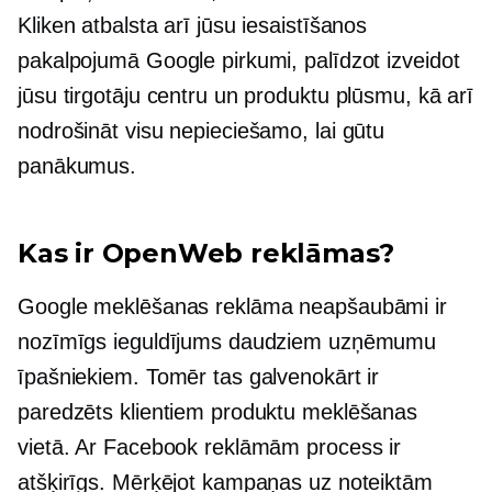
Kliken atbalsta arī jūsu iesaistīšanos
pakalpojumā Google pirkumi, palīdzot izveidot
jūsu tirgotāju centru un produktu plūsmu, kā arī
nodrošināt visu nepieciešamo, lai gūtu
panākumus.
Kas ir OpenWeb reklāmas?
Google meklēšanas reklāma neapšaubāmi ir
nozīmīgs ieguldījums daudziem uzņēmumu
īpašniekiem. Tomēr tas galvenokārt ir
paredzēts klientiem produktu meklēšanas
vietā. Ar Facebook reklāmām process ir
atšķirīgs. Mērķējot kampaņas uz noteiktām