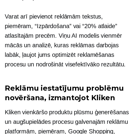
Varat arī pievienot reklāmām tekstus,
piemēram, “Izpārdošana” vai “20% atlaide”
atlasītajām precēm. Viņu AI modelis vienmēr
mācās un analizē, kuras reklāmas darbojas
labāk, ļaujot jums optimizēt reklamēšanas
procesu un nodrošināt visefektīvāko rezultātu.
Reklāmu iestatījumu problēmu
novēršana, izmantojot Kliken
Kliken vienkāršo produktu plūsmu ģenerēšanas
un augšupielādes procesu galvenajām reklāmu
platformām, piemēram, Google Shopping,