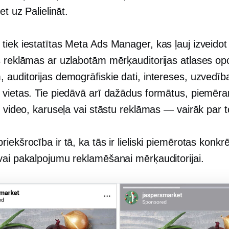
et uz Palielināt.
tiek iestatītas Meta Ads Manager, kas ļauj izveidot
s reklāmas ar uzlabotām mērķauditorijas atlases op
 auditorijas demogrāfiskie dati, intereses, uzvedīb
 vietas. Tie piedāvā arī dažādus formātus, piemēr
, video, karuseļa vai stāstu reklāmas — vairāk par t
iekšrocība ir tā, ka tās ir lieliski piemērotas konkr
vai pakalpojumu reklamēšanai mērķauditorijai.