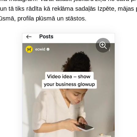
 un tā tiks rādīta kā reklāma sadaļās Izpēte, mājas
lūsmā, profila plūsmā un stāstos.