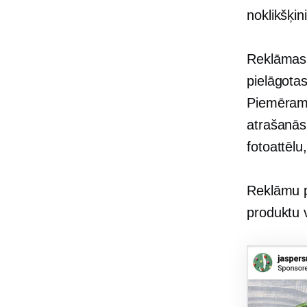
noklikšķini
Reklāmas 
pielāgota
Piemēram,
atrašanās
fotoattēlu
Reklāmu pr
produktu 