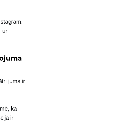
nstagram.
m un
pojumā
tri jums ir
īmē, ka
ija ir