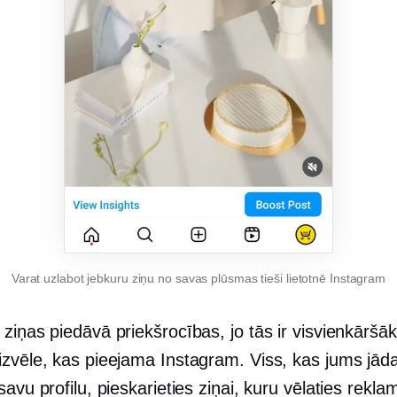
Varat uzlabot jebkuru ziņu no savas plūsmas tieši lietotnē Instagram
ziņas piedāvā priekšrocības, jo tās ir visvienkāršā
zvēle, kas pieejama Instagram. Viss, kas jums jādar
savu profilu, pieskarieties ziņai, kuru vēlaties rekla