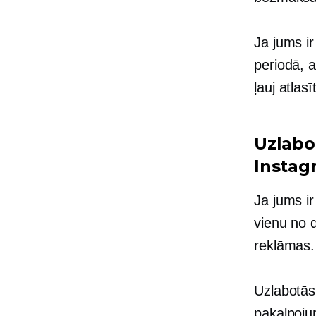
Ja jums ir
periodā, 
ļauj atlas
Uzlabo
Instag
Ja jums i
vienu no 
reklāmas.
Uzlabotās 
pakalpojum