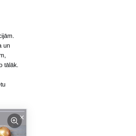
cijām.
a un
am,
o tālāk.
ētu