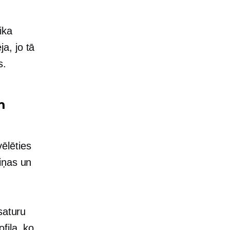
ika
a, jo tā
s.
m
ēlēties
iņas un
saturu
fila, ko