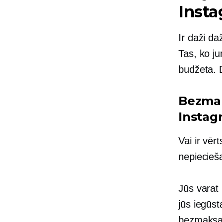
Inst
Ir daži d
Tas, ko ju
budžeta. 
Bezmak
Instag
Vai ir vēr
nepiecieša
Jūs varat
jūs iegūst
bezmaksas