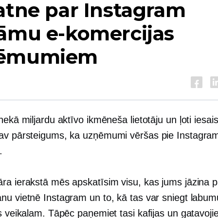
atne par Instagram
lāmu e-komercijas
ēmumiem
nekā miljardu aktīvo ikmēneša lietotāju un ļoti iesais
av pārsteigums, ka uzņēmumi vēršas pie Instagram,
.
ra ierakstā mēs apskatīsim visu, kas jums jāzina p
nu vietnē Instagram un to, kā tas var sniegt labum
s veikalam. Tāpēc paņemiet tasi kafijas un gatavojie