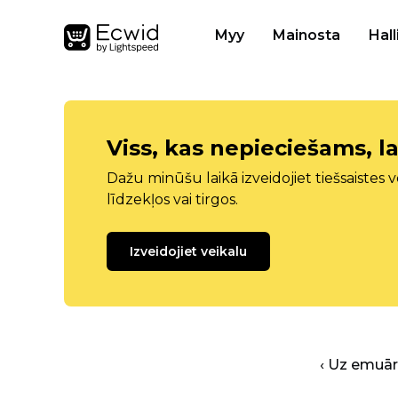
Myy
Mainosta
Hall
Viss, kas nepieciešams, la
Dažu minūšu laikā izveidojiet tiešsaistes ve
līdzekļos vai tirgos.
Izveidojiet veikalu
‹ Uz emuā