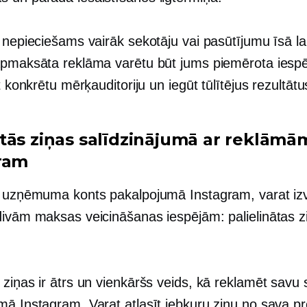
 nepieciešams vairāk sekotāju vai pasūtījumu īsā la
apmaksāta reklāma varētu būt jums piemērota iespēj
īt konkrētu mērķauditoriju un iegūt tūlītējus rezultātu
tās ziņas salīdzinājumā ar reklāmā
ram
r uzņēmuma konts pakalpojumā Instagram, varat izv
divām maksas veicināšanas iespējām: palielinātas z
ziņas ir ātrs un vienkāršs veids, kā reklamēt savu 
ā Instagram. Varat atlasīt jebkuru ziņu no sava pro