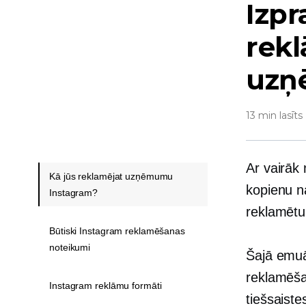
Izpr
rek
uzņ
13 min lasīts
Ar vairāk 
Kā jūs reklamējat uzņēmumu
kopienu n
Instagram?
reklamētu
Būtiski Instagram reklamēšanas
noteikumi
Šajā emuā
reklamēša
Instagram reklāmu formāti
tiešsaiste