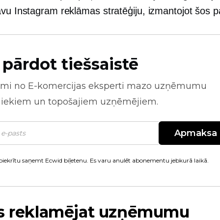
avu Instagram reklāmas stratēģiju, izmantojot šos
 pārdot tiešsaistē
mi no
E-komercijas
eksperti mazo uzņēmumu
niekiem un topošajiem uzņēmējiem.
Apmaksa
piekrītu saņemt Ecwid biļetenu. Es varu anulēt abonementu jebkurā laikā.
ūs reklamējat uzņēmumu