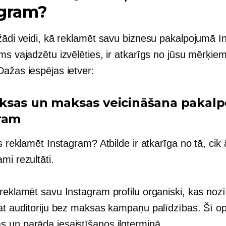
agram?
ažādi veidi, kā reklamēt savu biznesu pakalpojumā I
ms vajadzētu izvēlēties, ir atkarīgs no jūsu mērķie
Dažas iespējas ietver:
sas un maksas veicināšana pakal
ram
ts reklamēt Instagram? Atbilde ir atkarīga no tā, cik ā
mi rezultāti.
 reklamēt savu Instagram profilu organiski, kas noz
at auditoriju bez maksas kampaņu palīdzības. Šī opc
 un parāda iesaistīšanos ilgtermiņā.