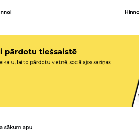
innoi
Hinno
i pārdotu tiešsaistē
ikalu, lai to pārdotu vietnē, sociālajos saziņas
ra sākumlapu