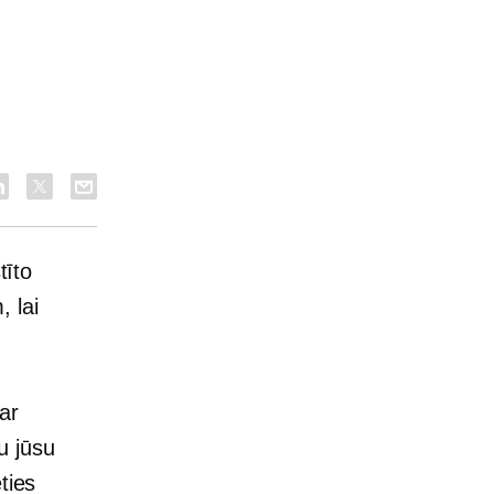
tīto
 lai
ar
u jūsu
ties