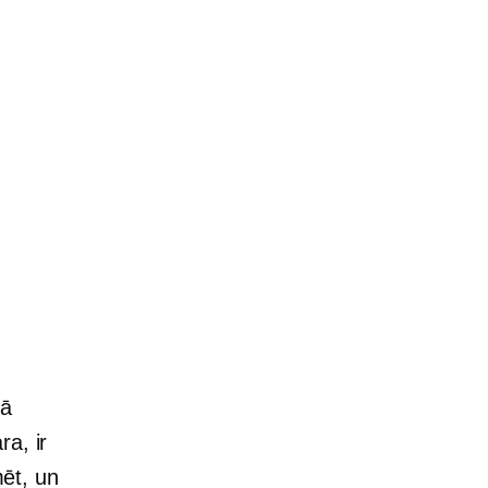
kā
a, ir
mēt, un