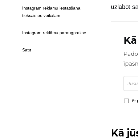
uzlabot s
Instagram reklāmu iestatīšana
tiešsaistes veikalam
Instagram reklāmu paraugprakse
Kā
Satīt
Pado
īpaš
Es 
Kā j