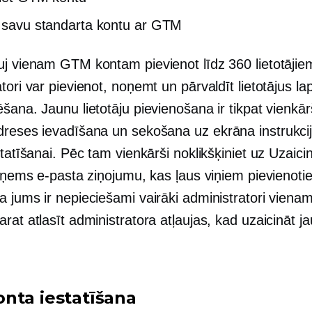
t savu standarta kontu ar GTM
uj vienam GTM kontam pievienot līdz 360 lietotājie
tori var pievienot, noņemt un pārvaldīt lietotājus la
šana. Jaunu lietotāju pievienošana ir tikpat vienkā
dreses ievadīšana un sekošana
uz ekrāna
instrukci
statīšanai. Pēc tam vienkārši noklikšķiniet uz Uzaici
 saņems e-pasta ziņojumu, kas ļaus viņiem pievienot
a jums ir nepieciešami vairāki administratori vien
rat atlasīt administratora atļaujas, kad uzaicināt j
nta iestatīšana