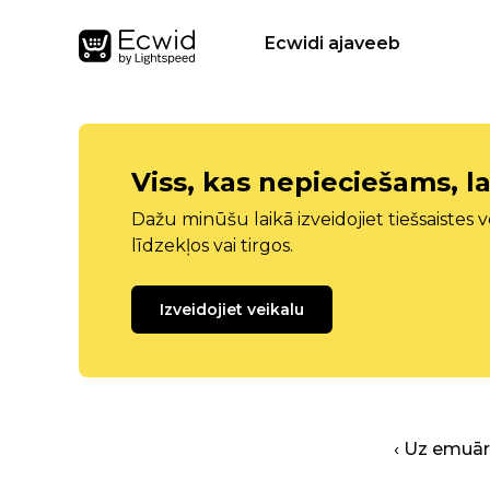
Ecwidi ajaveeb
Viss, kas nepieciešams, la
Dažu minūšu laikā izveidojiet tiešsaistes ve
līdzekļos vai tirgos.
Izveidojiet veikalu
‹ Uz emuā