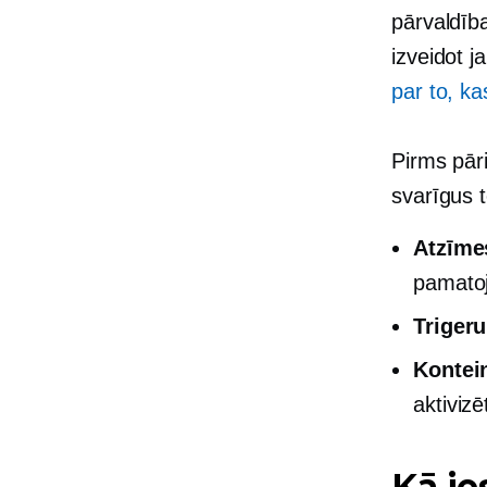
pārvaldīb
izveidot 
par to, k
Pirms pār
svarīgus 
Atzīme
pamatojo
Trigeru
Kontei
aktivizē
Kā ie