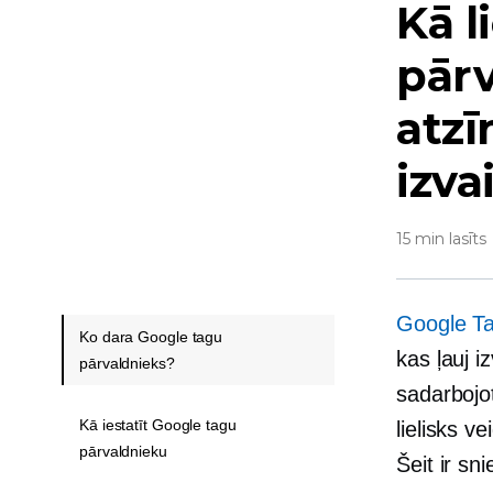
Kā l
pārv
atzī
izva
15 min lasīts
Google Ta
Ko dara Google tagu
kas ļauj i
pārvaldnieks?
sadarbojo
Kā iestatīt Google tagu
lielisks v
pārvaldnieku
Šeit ir sn