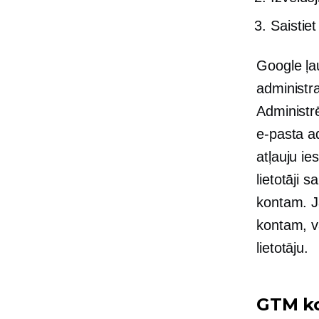
Saistie
Google ļa
administra
Administrē
e-pasta a
atļauju ie
lietotāji
kontam. J
kontam, va
lietotāju.
GTM ko