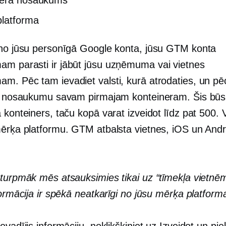
nera nosaukums
latforma
 no jūsu personīgā Google konta, jūsu GTM konta
m parasti ir jābūt jūsu uzņēmuma vai vietnes
m. Pēc tam ievadiet valsti, kurā atrodaties, un p
et nosaukumu savam pirmajam konteineram. Šis būs
 konteiners, taču kopā varat izveidot līdz pat 500. 
mērķa platformu. GTM atbalsta vietnes, iOS un Andro
 turpmāk mēs atsauksimies tikai uz “tīmekļa vietnēm
formācija ir spēkā neatkarīgi no jūsu mērķa platform