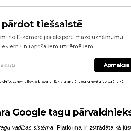
 pārdot tiešsaistē
mi no
E-komercijas
eksperti mazo uzņēmumu
niekiem un topošajiem uzņēmējiem.
Apmaksa
piekrītu saņemt Ecwid biļetenu. Es varu anulēt abonementu jebkurā laikā.
ra Google tagu pārvaldniek
tagu vadības sistēma
. Platforma ir izstrādāta kā jū