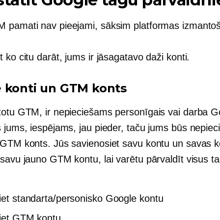
 pamati nav pieejami, sāksim platformas izmanto
 ko citu darāt, jums ir jāsagatavo daži konti.
 konti un GTM konts
totu GTM, ir nepieciešams personīgais vai darba G
s jums, iespējams, jau pieder, taču jums būs nepiec
 GTM konts. Jūs savienosiet savu kontu un savas
 savu jauno GTM kontu, lai varētu pārvaldīt visus t
jiet standarta/personisko Google kontu
jiet GTM kontu