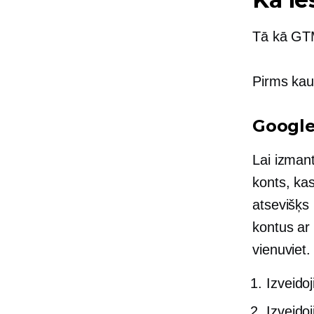
Tā kā GTM
Pirms kaut
Google
Lai izman
konts, ka
atsevišķs
kontus ar
vienuviet.
Izveido
Izveido