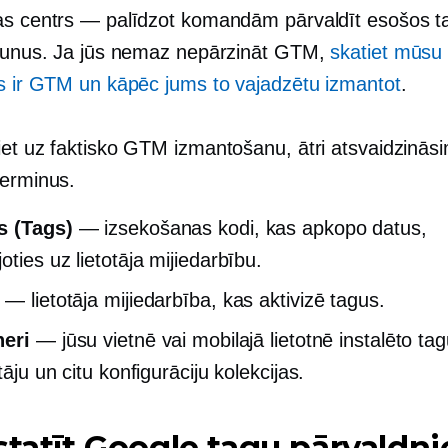
as centrs — palīdzot komandām pārvaldīt esošos t
jaunus. Ja jūs nemaz nepārzināt GTM,
skatiet mūsu 
as ir GTM un kāpēc jums to vajadzētu izmantot
.
iet uz faktisko GTM izmantošanu, ātri atsvaidzinās
terminus.
s (Tags)
— izsekošanas kodi, kas apkopo datus,
ties uz lietotāja mijiedarbību.
— lietotāja mijiedarbība, kas aktivizē tagus.
neri
— jūsu vietnē vai mobilajā lietotnē instalēto tag
tāju un citu konfigurāciju kolekcijas.
statīt Google tagu pārvaldn