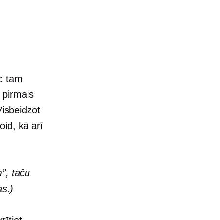
ēc tam
 pirmais
Visbeidzot
id, kā arī
”, taču
as.)