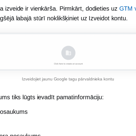
 izveide ir vienkārša. Pirmkārt, dodieties uz
GTM v
šējā labajā stūrī noklikšķiniet uz Izveidot kontu.
Izveidojiet jaunu Google tagu pārvaldnieka kontu
ms tiks lūgts ievadīt pamatinformāciju:
nosaukums