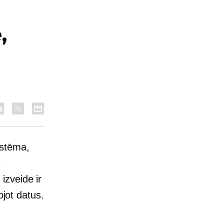
,
istēma,
s
izveide ir
ojot datus.