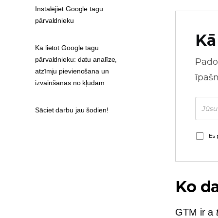
Instalējiet Google tagu
pārvaldnieku
Kā
Kā lietot Google tagu
pārvaldnieku: datu analīze,
Pado
atzīmju pievienošana un
īpaš
izvairīšanās no kļūdām
Sāciet darbu jau šodien!
Es 
Ko da
GTM ir a