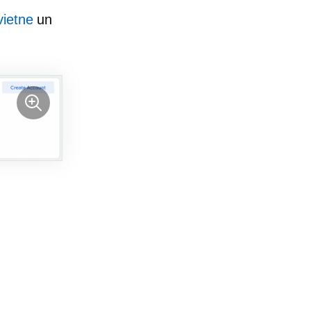
ietne
un