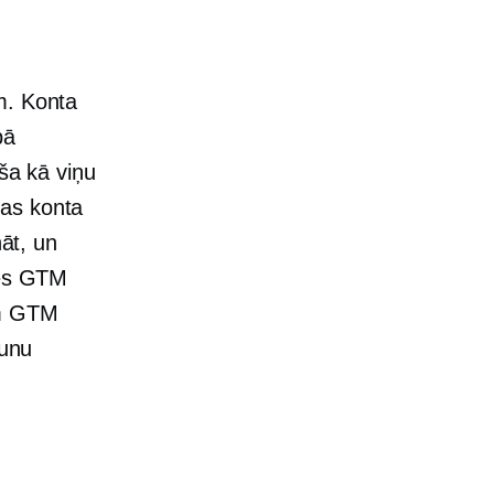
m. Konta
pā
rša kā viņu
jas konta
nāt, un
ies GTM
am GTM
aunu