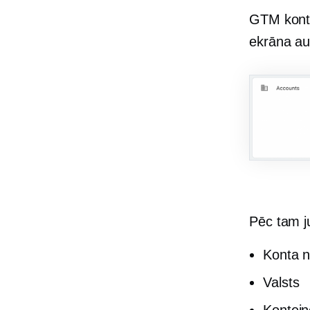
GTM konta
ekrāna aug
Pēc tam ju
Konta 
Valsts