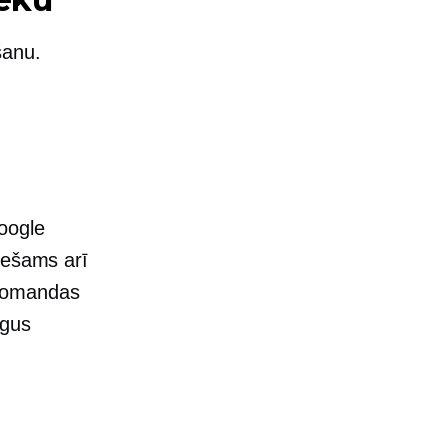
šanu.
oogle
iešams arī
 komandas
agus