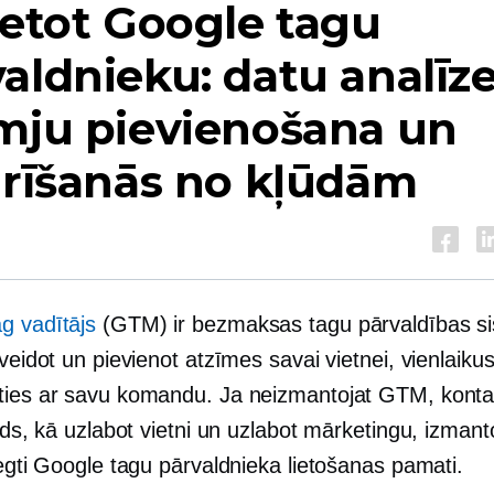
ietot Google tagu
aldnieku: datu analīze
mju pievienošana un
irīšanās no kļūdām
g vadītājs
(GTM) ir bezmaksas tagu pārvaldības s
zveidot un pievienot atzīmes savai vietnei, vienlaiku
ties ar savu komandu. Ja neizmantojat GTM, konta 
eids, kā uzlabot vietni un uzlabot mārketingu, izmant
iegti Google tagu pārvaldnieka lietošanas pamati.