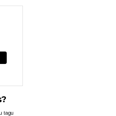
s?
su tagu