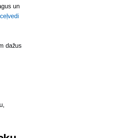
agus un
ceļvedi
im dažus
u,
ieku