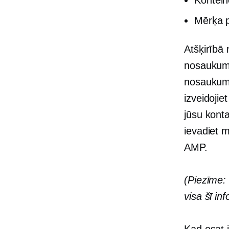
Kontei
Mērķa p
Atšķirībā
nosaukuma
nosaukuma
izveidoji
jūsu konta
ievadiet 
AMP.
(Piezīme:
visa šī in