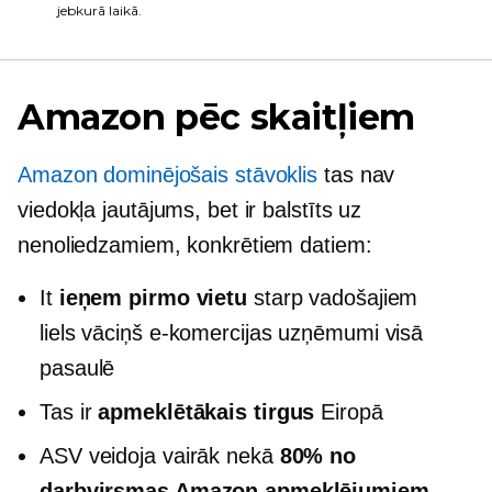
jebkurā laikā.
Amazon pēc skaitļiem
Amazon dominējošais stāvoklis
tas nav
viedokļa jautājums, bet ir balstīts uz
nenoliedzamiem, konkrētiem datiem:
It
ieņem pirmo vietu
starp vadošajiem
liels vāciņš
e-komercijas uzņēmumi visā
pasaulē
Tas ir
apmeklētākais tirgus
Eiropā
ASV veidoja vairāk nekā
80% no
darbvirsmas Amazon apmeklējumiem
,