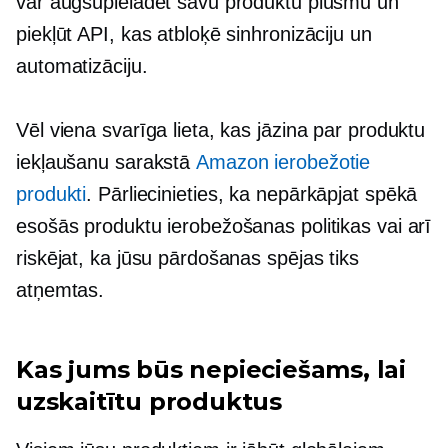
var augšupielādēt savu produktu plūsmu un
piekļūt API, kas atbloķē sinhronizāciju un
automatizāciju.
Vēl viena svarīga lieta, kas jāzina par produktu
iekļaušanu sarakstā
Amazon ierobežotie
produkti
. Pārliecinieties, ka nepārkāpjat spēkā
esošās produktu ierobežošanas politikas vai arī
riskējat, ka jūsu pārdošanas spējas tiks
atņemtas.
Kas jums būs nepieciešams, lai
uzskaitītu produktus