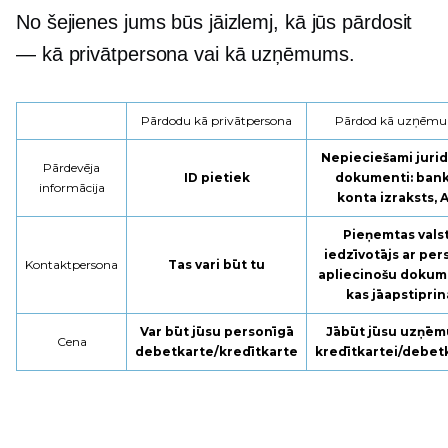
No šejienes jums būs jāizlemj, kā jūs pārdosit
— kā privātpersona vai kā uzņēmums.
Pārdodu kā privātpersona
Pārdod kā uzņēm
Nepieciešami jurid
Pārdevēja
ID pietiek
dokumenti: ban
informācija
konta izraksts, 
Pieņemtas vals
iedzīvotājs ar pe
Kontaktpersona
Tas vari būt tu
apliecinošu dokum
kas jāapstiprin
Var būt jūsu personīgā
Jābūt jūsu uzņē
Cena
debetkarte/kredītkarte
kredītkartei/debet