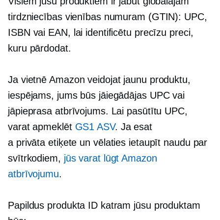
Visiem jūsu produktiem ir jābūt globālajam
tirdzniecības vienības numuram (GTIN): UPC,
ISBN vai EAN, lai identificētu precīzu preci,
kuru pārdodat.
Ja vietnē Amazon veidojat jaunu produktu,
iespējams, jums būs jāiegādājas UPC vai
jāpieprasa atbrīvojums. Lai pasūtītu UPC,
varat apmeklēt
GS1 ASV
. Ja esat
a
privāta etiķete
un vēlaties ietaupīt naudu par
svītrkodiem,
jūs varat lūgt Amazon
atbrīvojumu
.
Papildus produkta ID katram jūsu produktam