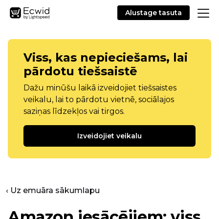
Alustage tasuta
Viss, kas nepieciešams, lai
pārdotu tiešsaistē
Dažu minūšu laikā izveidojiet tiešsaistes
veikalu, lai to pārdotu vietnē, sociālajos
saziņas līdzekļos vai tirgos.
Izveidojiet veikalu
‹ Uz emuāra sākumlapu
Amazon iesācējiem: viss,