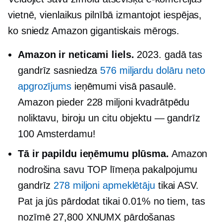
vietnē, vienlaikus pilnībā izmantojot iespējas,
ko sniedz Amazon gigantiskais mērogs.
Amazon ir neticami liels.
2023. gadā tas
gandrīz sasniedza
576 miljardu dolāru neto
apgrozījums
ieņēmumi visā pasaulē.
Amazon pieder 228 miljoni kvadrātpēdu
noliktavu, biroju un citu objektu — gandrīz
100 Amsterdamu!
Tā ir papildu ieņēmumu plūsma.
Amazon
nodrošina savu
TOP līmeņa
pakalpojumu
gandrīz
278 miljoni apmeklētāju
tikai ASV.
Pat ja jūs pārdodat tikai 0.01% no tiem, tas
nozīmē 27,800 XNUMX pārdošanas