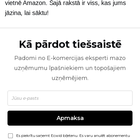
vietnē Amazon. Šajā rakstā ir viss, kas jums
jāzina, lai sāktu!
Kā pārdot tiešsaistē
Padomi no
E-komercijas
eksperti mazo
uzņēmumu īpašniekiem un topošajiem
uzņēmējiem.
Apmaksa
Es piekrītu saņemt Ecwid biļetenu. Es varu anulēt abonementu