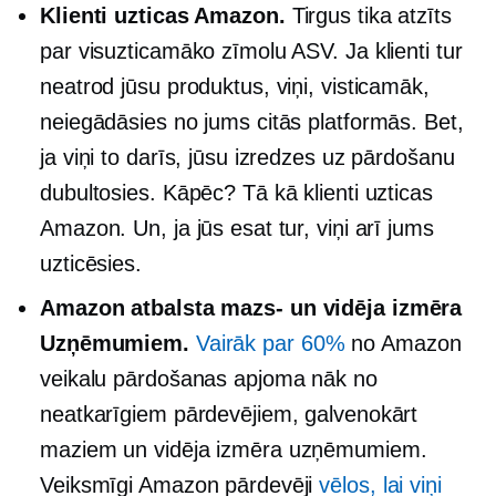
Klienti uzticas Amazon.
Tirgus tika atzīts
par visuzticamāko zīmolu ASV. Ja klienti tur
neatrod jūsu produktus, viņi, visticamāk,
neiegādāsies no jums citās platformās. Bet,
ja viņi to darīs, jūsu izredzes uz pārdošanu
dubultosies. Kāpēc? Tā kā klienti uzticas
Amazon. Un, ja jūs esat tur, viņi arī jums
uzticēsies.
Amazon atbalsta
mazs-
un
vidēja izmēra
Uzņēmumiem.
Vairāk par 60%
no Amazon
veikalu pārdošanas apjoma nāk no
neatkarīgiem pārdevējiem, galvenokārt
maziem un
vidēja izmēra
uzņēmumiem.
Veiksmīgi Amazon pārdevēji
vēlos, lai viņi