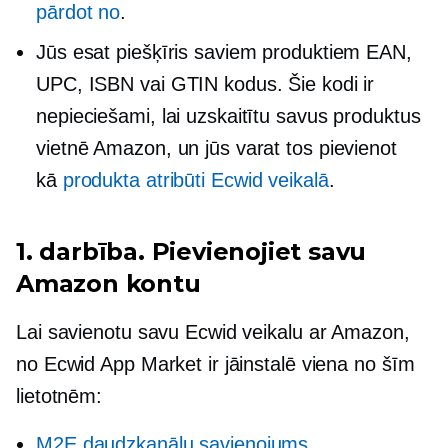
pārdot no
.
Jūs esat piešķīris saviem produktiem EAN,
UPC, ISBN vai GTIN kodus. Šie kodi ir
nepieciešami, lai uzskaitītu savus produktus
vietnē Amazon, un jūs varat tos pievienot
kā
produkta atribūti Ecwid veikalā
.
1. darbība. Pievienojiet savu
Amazon kontu
Lai savienotu savu Ecwid veikalu ar Amazon,
no Ecwid App Market ir jāinstalē viena no šīm
lietotnēm:
M2E daudzkanālu savienojums