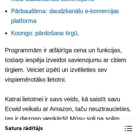
Pārbaudāma: daudzkanālu e-komercijas
platforma
Koongo: pārdošana tirgū
.
Programmām ir atšķirīga cena un funkcijas,
tostarp iespēja izveidot savienojumu ar citiem
tirgiem. Veiciet izpēti un izvēlieties sev
vispiemērotāko lietotni.
Katrai lietotnei ir savs veids, kā saistīt savu
Ecwid veikalu ar Amazon, taču neuztraucieties,
tas ir diezgan vienkārši! Mūsu
soli pa solim
Ecwid palīdzības centrā sniegtie norādījumi
Satura rādītājs