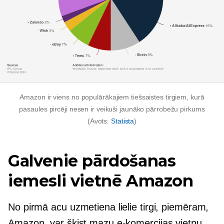
Amazon ir viens no populārākajiem tiešsaistes tirgiem, kurā
pasaules pircēji nesen ir veikuši jaunāko
pārrobežu
pirkums
(Avots:
Statista
)
Galvenie pārdošanas
iemesli vietnē Amazon
No pirmā acu uzmetiena lielie tirgi, piemēram,
Amazon, var šķist mazu e-komercijas vietņu