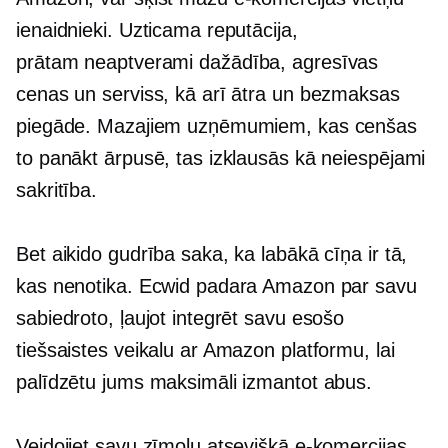
ienaidnieki. Uzticama reputācija,
prātam neaptverami
dažādība, agresīvas
cenas un serviss, kā arī ātra un bezmaksas
piegāde. Mazajiem uzņēmumiem, kas cenšas
to panākt ārpusē, tas izklausās kā neiespējami
sakritība.
Bet aikido gudrība saka, ka labākā cīņa ir tā,
kas nenotika. Ecwid padara Amazon par savu
sabiedroto, ļaujot integrēt savu esošo
tiešsaistes veikalu ar Amazon platformu, lai
palīdzētu jums maksimāli izmantot abus.
Veidojiet savu zīmolu atsevišķā e-komercijas