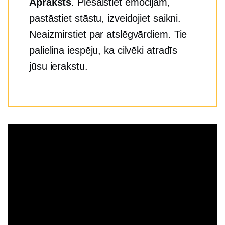
Apraksts
. Piesaistiet emocijām,
pastāstiet stāstu, izveidojiet saikni.
Neaizmirstiet par atslēgvārdiem. Tie
palielina iespēju, ka cilvēki atradīs
jūsu ierakstu.