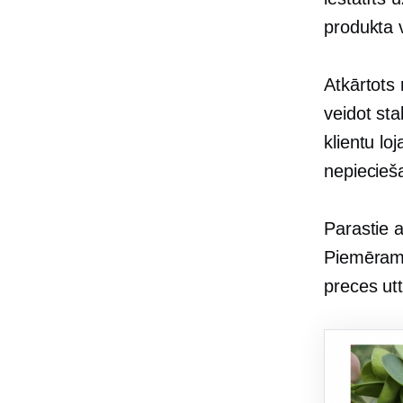
produkta 
Atkārtots
veidot st
klientu lo
nepiecieš
Parastie 
Piemēram,
preces utt