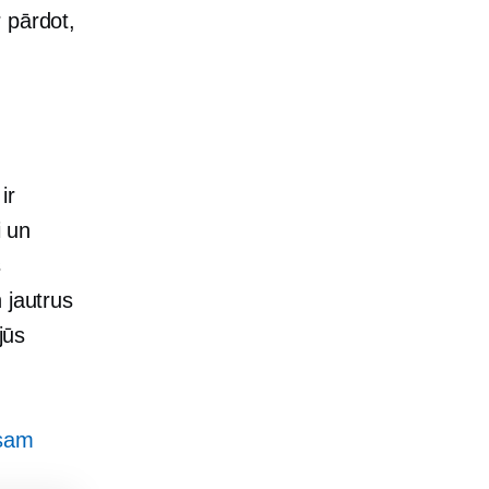
 pārdot,
ir
i un
s
 jautrus
jūs
esam