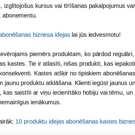
 izglītojošus kursus vai tīrīšanas pakalpojumus var
t abonementu.
abonēšanas biznesa idejas
lai jūs iedvesmotu!
 ievērojams piemērs produktam, ko pārdod regulāri, 
 kastes. Tie ir atlasīti, nišas produkti, kas iepakot
 konsekventi. Kastes atšķir no tipiskiem abonēšana
 jaunu produktu atklāšana. Klienti iegūst jaunus un
 kas saistīti ar viņu iecienītāko hobiju vai tēmu, un 
nemainīgus ienākumus.
airāk:
10 produktu idejas abonēšanas kastes bizn