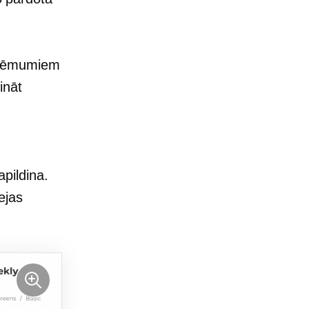
zņēmumiem
ināt
pildina.
ejas