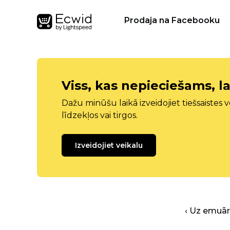
Prodaja na Facebooku
Viss, kas nepieciešams, la
Dažu minūšu laikā izveidojiet tiešsaistes ve
līdzekļos vai tirgos.
Izveidojiet veikalu
‹ Uz emuā