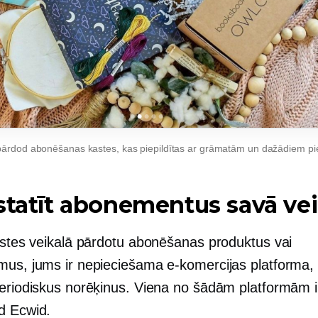
pārdod abonēšanas kastes, kas piepildītas ar grāmatām un dažādiem p
statīt abonementus savā vei
aistes veikalā pārdotu abonēšanas produktus vai
mus, jums ir nepieciešama e-komercijas platforma,
periodiskus norēķinus. Viena no šādām platformām i
d Ecwid.