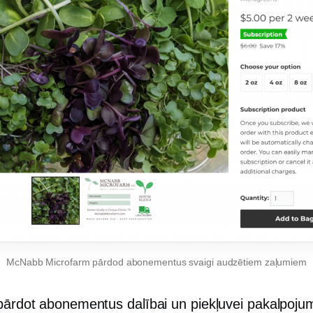
McNabb Microfarm pārdod abonementus svaigi audzētiem zaļumiem
 pārdot abonementus dalībai un piekļuvei pakalpoju