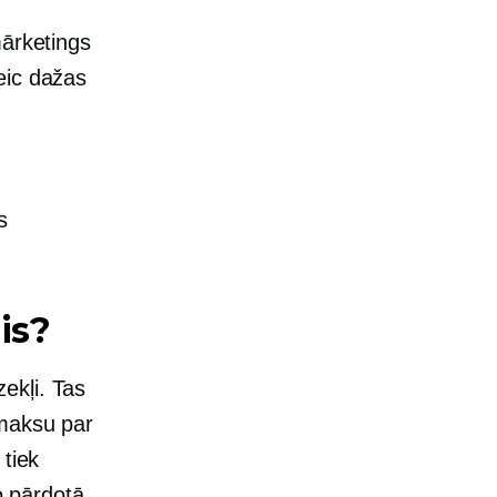
mārketings
eic dažas
s
is?
ekļi. Tas
 maksu par
 tiek
o pārdotā