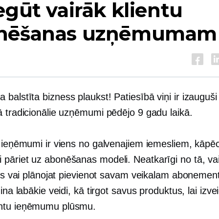
egūt vairāk klientu
nēšanas uzņēmumam
 balstīta
bizness plaukst! Patiesībā viņi ir izauguš
 tradicionālie uzņēmumi pēdējo 9 gadu laikā.
i ieņēmumi ir viens no galvenajiem iemesliem, kāpē
pāriet uz abonēšanas modeli. Neatkarīgi no tā, vai
ījis vai plānojat pievienot savam veikalam abonemen
zina labākie veidi, kā tirgot savus produktus, lai izve
ntu ieņēmumu plūsmu.