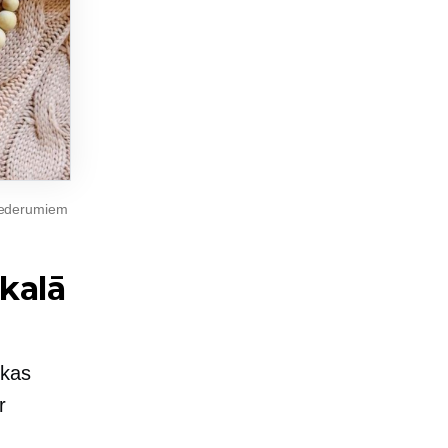
iederumiem
kalā
 kas
r