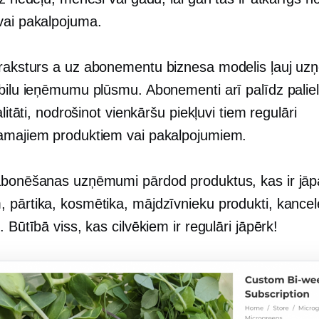
vai pakalpojuma.
 raksturs a
uz abonementu
biznesa modelis ļauj u
abilu ieņēmumu plūsmu. Abonementi arī palīdz paliel
jalitāti, nodrošinot vienkāršu piekļuvi tiem regulāri
amajiem produktiem vai pakalpojumiem.
abonēšanas uzņēmumi pārdod produktus, kas ir jāpa
 pārtika, kosmētika, mājdzīvnieku produkti, kancel
. Būtībā viss, kas cilvēkiem ir regulāri jāpērk!