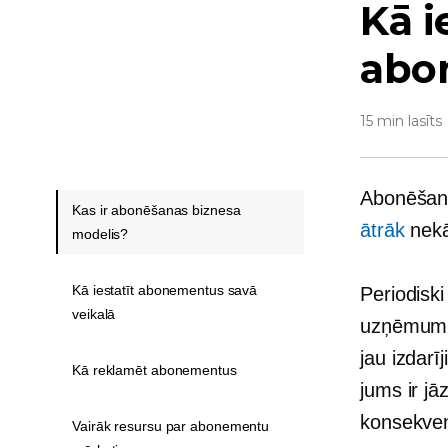
Kā i
abo
15 min lasīts
Abonēšana
Kas ir abonēšanas biznesa
ātrāk
nekā
modelis?
Kā iestatīt abonementus savā
Periodisk
veikalā
uzņēmumi 
jau izdar
Kā reklamēt abonementus
jums ir jā
konsekve
Vairāk resursu par abonementu