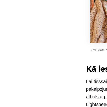
OwlCrate 
Kā ie
Lai tiešs
pakalpoju
atbalsta 
Lightspee