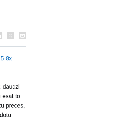
i
5-8x
c daudzi
 esat to
tu preces,
idotu