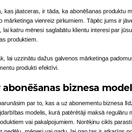
ta, kas jāatceras, ir tāda, ka abonēšanas produktu 
no mārketinga
vienreiz
pirkumiem. Tāpēc jums ir jāv
, lai katru mēnesi saglabātu klientu interesi par jūsu
as produktiem.
lāk, lai uzzinātu dažus galvenos mārketinga padomu
mentu
produkti efektīvi.
r abonēšanas biznesa model
parunāsim par to, kas a
uz abonementu
biznesa līdz
jdarbības modelis, kurā patērētāji maksā regulāru
roduktiem vai pakalpojumiem. Norēķinu cikls parasti
uz nedēļu, mēnesi vai gadu, lai gan tas ir atkarīgs n