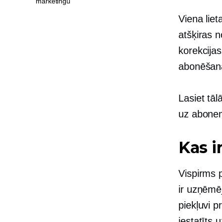
mārketingu
Viena lie
atšķiras 
korekcijas
abonēšan
Lasiet tā
uz abone
Kas i
Vispirms 
ir uzņēmē
piekļuvi p
iestatīts 