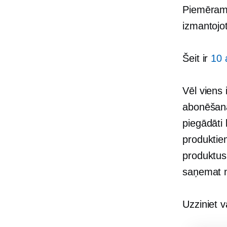
Piemēram,
izmantojo
Šeit ir
10 
Vēl viens
abonēšanas
piegādāti
produktiem
produktus,
saņemat 
Uzziniet v